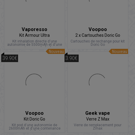
Vaporesso
Voopoo
Kit Armour Ultra
2 x Cartouches Doric Go
Kit inhalation directe d'une
Cartouches de rechange pour kit
autonomie de 5500mAh et d'une
Doric Go
contenance de 6ml
Nouveau
Nouveau
39.90€
3.90€
Voopoo
Geek vape
Kit Doric Go
Verre Z Max
Kit pod d'une autonomie de
Verre de remplacement pour
2600mAh et d'une contenance
Zmax
de 5ml