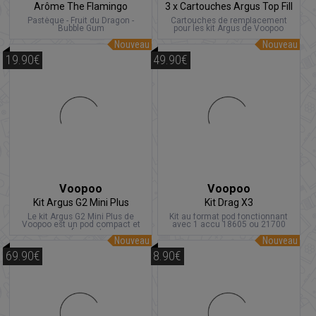
Arôme The Flamingo
3 x Cartouches Argus Top Fill
Pastèque - Fruit du Dragon -
Cartouches de remplacement
Bubble Gum
pour les kit Argus de Voopoo
Nouveau
Nouveau
19.90€
49.90€
Voopoo
Voopoo
Kit Argus G2 Mini Plus
Kit Drag X3
Le kit Argus G2 Mini Plus de
Kit au format pod fonctionnant
Voopoo est un pod compact et
avec 1 accu 18605 ou 21700
performant
Nouveau
Nouveau
69.90€
8.90€