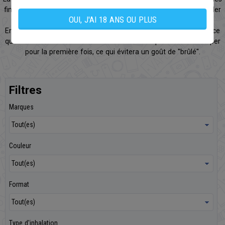
financières en conservant le plaisir de l’inhalation sans incommoder
OUI, J'AI 18 ANS OU PLUS
votre entourage avec de la fumée de tabac.
En tant que débutant : Pensez toujours à amorcer votre résistance
quand elle est neuve. Il suffit de l'imbiber d’e-liquide avant de vaper
pour la première fois, ce qui évitera un goût de "brûlé".
Filtres
Marques
Couleur
Format
Type d'inhalation