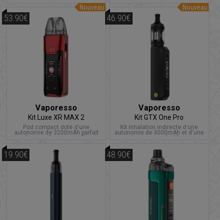
contenance de 3ml.
aux styles MTL et RDL.
Nouveau
Nouveau
53.90€
46.90€
Vaporesso
Vaporesso
Kit Luxe XR MAX 2
Kit GTX One Pro
Pod compact doté d'une
Kit inhalation indirecte d'une
autonomie de 3200mAh parfait
autonomie de 3000mAh et d'une
pour la vape directe ou indirecte
puissance de 40w
19.90€
48.90€