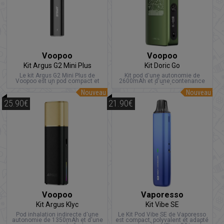
Voopoo
Voopoo
Kit Argus G2 Mini Plus
Kit Doric Go
Le kit Argus G2 Mini Plus de
Kit pod d'une autonomie de
Voopoo est un pod compact et
2600mAh et d'une contenance
performant
de 5ml
Nouveau
Nouveau
25.90€
21.90€
Voopoo
Vaporesso
Kit Argus Klyc
Kit Vibe SE
Pod inhalation indirecte d'une
Le Kit Pod Vibe SE de Vaporesso
autonomie de 1350mAh et d'une
est compact, polyvalent et adapté