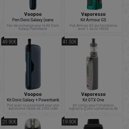
Voopoo
Vaporesso
Pen Doric Galaxy (sans
Kit Armour GS
powerbank)
Pen de rechange pour le Kit Doric
Pod Armour GS qui fonctionne
Galaxy Powerbank.
avec 1 accu 18650
49.90€
41.50€
Voopoo
Vaporesso
Kit Doric Galaxy + Powerbank
Kit GTX One
Pod avec sa powerbank pour une
Kit conçu pour l'inhalation
autonomie totale de 2300 mAh
indirecte d'une contenance de
3ml et d'une autonomie de
2000mAh
21.90€
19.90€