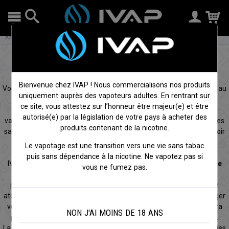
Accueil
Cigarettes électroniques
Tous nos packs
Kit débutant - tirage serré
Kit cigarette électronique pour
débutant à tirage serré MTL
Bienvenue chez IVAP ! Nous commercialisons nos produits
Vous avez envie d’arrêter de fumer ou de trouver une alternative au
uniquement auprès des vapoteurs adultes. En rentrant sur
tabac : c’est bien, avoir une
cigarette électronique
pour vous
ce site, vous attestez sur l’honneur être majeur(e) et être
accompagner dans votre arrêt : c’est encore mieux ! Grâce au
autorisé(e) par la législation de votre pays à acheter des
vapotage, vous conservez le plaisir du geste, des sensations et des
produits contenant de la nicotine.
saveurs en évitant les méfaits de la combustion. Vous allez pouvoir
utiliser un taux de nicotine suffisant et adapté afin de ne pas
Le vapotage est une transition vers une vie sans tabac
ressentir de manque.
puis sans dépendance à la nicotine. Ne vapotez pas si
IVAP a sélectionné pour vous
des kits de cigarette électronique
vous ne fumez pas.
pour débutant
à prix accessible pour tous, simples d’utilisation,
performants et efficaces. Ils sont composés d’une batterie, d’un
atomiseur, d’un réservoir et d’un câble usb permettant de recharger
votre batterie. Vapoter deviendra un vrai plaisir ! Il ne vous restera
NON J'AI MOINS DE 18 ANS
plus qu’à trouver une saveur d’e-liquide qui plaira à vos papilles.
La cigarette électronique va vous permettre de faire des économies