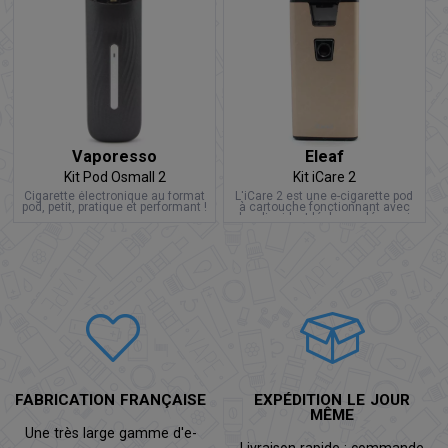
Vaporesso
Eleaf
Kit Pod Osmall 2
Kit iCare 2
Cigarette électronique au format
L'iCare 2 est une e-cigarette pod
pod, petit, pratique et performant !
à cartouche fonctionnant avec
du e-liquide. Idéal pour découvrir
la vape à petit prix.
FABRICATION FRANÇAISE
EXPÉDITION LE JOUR
MÊME
Une très large gamme d'e-