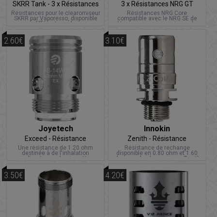
SKRR Tank - 3 x Résistances
3 x Résistances NRG GT
Cores
Résistances pour le clearomiseur
Résistances NRG Core
SKRR par Vaporesso, disponible
compatible avec le NRG SE de
en différentes valeurs.
Vaporesso mais aussi avec le
TFV8 Baby et Big Baby.
2.60€
3.10€
Joyetech
Innokin
Exceed - Résistance
Zenith - Résistance
Une résistance de 1.20 ohm
Résistance de rechange
destinée à de l'inhalation
disponible en 0.80 ohm et 1.60
indirecte pour la cigarette
ohm pour le clearomiseur Zenith
électronique Joyetech Exceed.
d'Innokin.
3.50€
4.20€