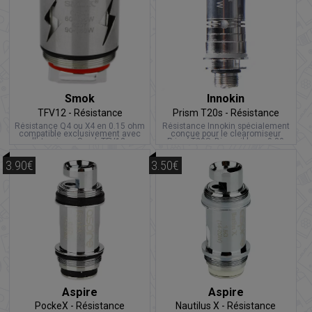
Smok
Innokin
TFV12 - Résistance
Prism T20s - Résistance
Résistance Q4 ou X4 en 0.15 ohm
Résistance Innokin spécialement
compatible exclusivement avec
conçue pour le clearomiseur
l'atomiseur Smok TFV12.
Prism T20S. Disponible en 0.80
ohm et 1.50 ohm.
3.90€
3.50€
Aspire
Aspire
PockeX - Résistance
Nautilus X - Résistance