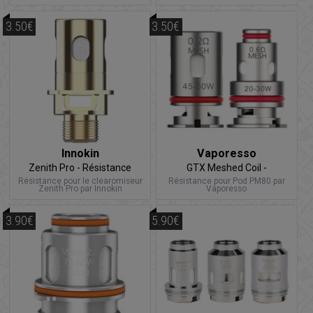
3.50€
3.50€
Innokin
Vaporesso
Zenith Pro - Résistance
GTX Meshed Coil -
Résistance
Résistance pour le clearomiseur
Résistance pour Pod PM80 par
Zenith Pro par Innokin
Vaporesso
3.90€
5.90€