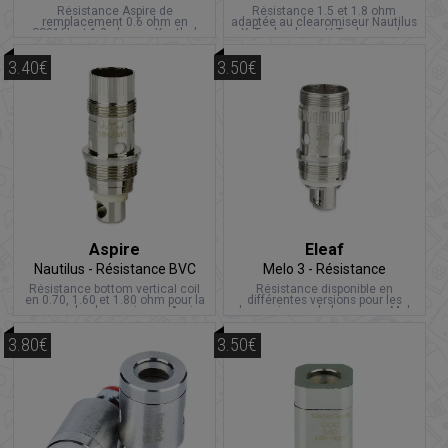
Résistance Aspire de
Résistance 1.5 et 1.8 ohm
remplacement 0.6 ohm en
adaptée au clearomiseur Nautilus
SS316L et 1.2 ohm en Kanthal
X. Technologie U-Tech pour de
compatible avec le kit Aspire
meilleur performance.
PockeX AIO.
3.40€
3.50€
Aspire
Eleaf
Nautilus - Résistance BVC
Melo 3 - Résistance
Résistance bottom vertical coil
Résistance disponible en
en 0.70, 1.60 et 1.80 ohm pour la
différentes versions pour les
gamme de clearomiseurs Aspire
clearomiseurs de la gamme Melo
Nautilus.
Eleaf.
3.80€
3.50€