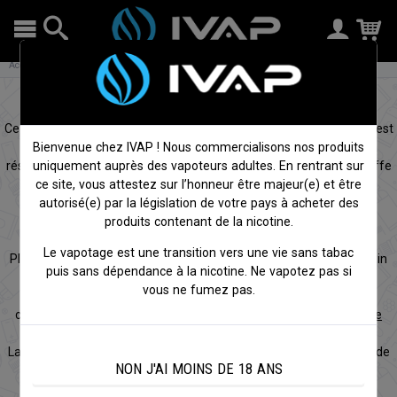
Accueil
Cigarettes électroniques
Résistances
Résistance e-cigarette
Ce que l’on appelle dans la vape la
résistance d’une e-cigarette
est
du fil Kanthal enroulé autour d’une mèche en fibre ou coton. La
Bienvenue chez IVAP ! Nous commercialisons nos produits
résistance est la partie de votre
atomiseur d'e-cigarette
qui chauffe
uniquement auprès des vapoteurs adultes. En rentrant sur
est fait évaporer le e-liquide pour créer de la vapeur. Cette
ce site, vous attestez sur l’honneur être majeur(e) et être
résistance est souvent proposée en différentes impédances
autorisé(e) par la législation de votre pays à acheter des
(exprimée en ohm). Ainsi vous aurez par exemple la possibilité
produits contenant de la nicotine.
d’obtenir des résistances en 1.6ohm ou 1.8ohm.
Le vapotage est une transition vers une vie sans tabac
Plus la valeur de la résistance sera faible moins vous aurez besoin
puis sans dépendance à la nicotine. Ne vapotez pas si
de voltage pour produire de belles volutes de vapeur. Pour plus
vous ne fumez pas.
d’informations sur les différences d’impédances, nous vous
conseillons de lire notre dossier consacré aux
batteries à voltage
variable
.
La résistance d’une e-cigarette a, en moyenne, une durée de vie de
NON J'AI MOINS DE 18 ANS
4 à 5 flacons de 10ml de e-liquide. Concrètement après avoir
vapoter environ 50 ml de e-liquide, la résistance de votre