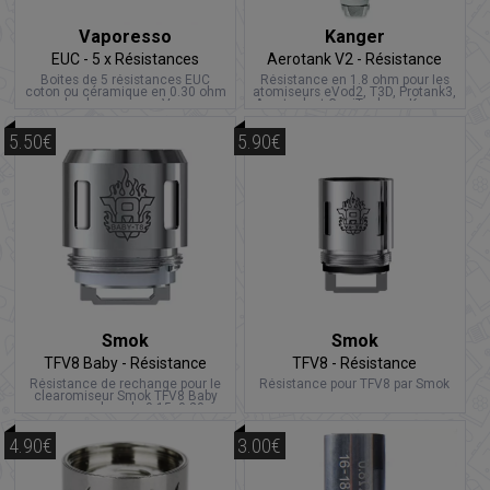
Vaporesso
Kanger
EUC - 5 x Résistances
Aerotank V2 - Résistance
Boites de 5 résistances EUC
Résistance en 1.8 ohm pour les
coton ou céramique en 0.30 ohm
atomiseurs eVod2, T3D, Protank3,
pour le clearomiseur Veco par
Aerotank et GeniTank par Kanger.
Vaporesso.
5.50€
5.90€
Smok
Smok
TFV8 Baby - Résistance
TFV8 - Résistance
Résistance de rechange pour le
Résistance pour TFV8 par Smok
clearomiseur Smok TFV8 Baby
avec une valeur de 0.15, 0.20 ou
0.40 ohm.
4.90€
3.00€