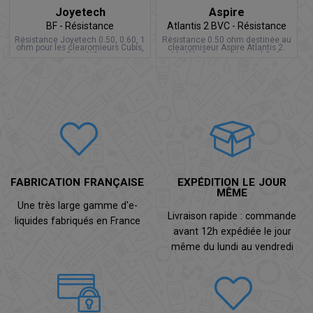
Joyetech
Aspire
BF - Résistance
Atlantis 2 BVC - Résistance
Résistance Joyetech 0.50, 0.60, 1
Résistance 0.50 ohm destinée au
ohm pour les clearomieurs Cubis,
clearomiseur Aspire Atlantis 2.
eGrip, AIO.
Modèle Bottom Vertical Coil.
FABRICATION FRANÇAISE
EXPÉDITION LE JOUR
MÊME
Une très large gamme d'e-
Livraison rapide : commande
liquides fabriqués en France
avant 12h expédiée le jour
même du lundi au vendredi