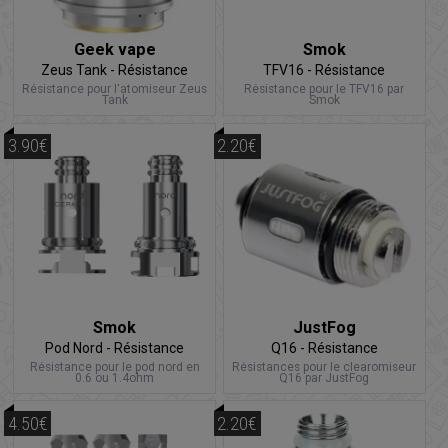
Geek vape
Smok
Zeus Tank - Résistance
TFV16 - Résistance
Résistance pour l'atomiseur Zeus
Résistance pour le TFV16 par
Tank
Smok
3.90€
2.20€
Smok
JustFog
Pod Nord - Résistance
Q16 - Résistance
Résistance pour le pod nord en
Résistances pour le clearomiseur
0.6 ou 1.4ohm
Q16 par JustFog
4.50€
2.20€