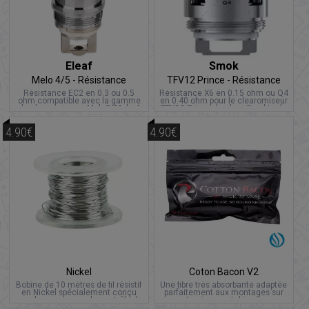
Eleaf
Smok
Melo 4/5 - Résistance
TFV12 Prince - Résistance
Résistance EC2 en 0.3 ou 0.5
Résistance X6 en 0.15 ohm ou Q4
ohm compatible avec la gamme
en 0.40 ohm pour le clearomiseur
de clearomiseurs Melo3, Melo 4
TFV12 Prince de chez Smoktech.
de chez Eleaf.
4.90€
4.90€
Nickel
Coton Bacon V2
Bobine de 10 mètres de fil résistif
Une fibre très absorbante adaptée
en Nickel spécialement conçu
parfaitement aux montages sur
pour la vape en mode contrôle de
atomiseurs et drippers
température.
reconstructibles.