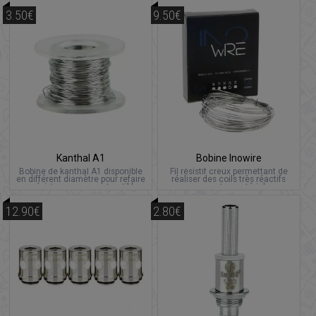
3.50€
9.50€
Kanthal A1
Bobine Inowire
Bobine de kanthal A1 disponible
Fil résistif creux permettant de
en différent diamètre pour refaire
réaliser des coils très réactifs
vos résistances reconstructibles.
pour votre matériel
reconstructible.
12.90€
2.80€