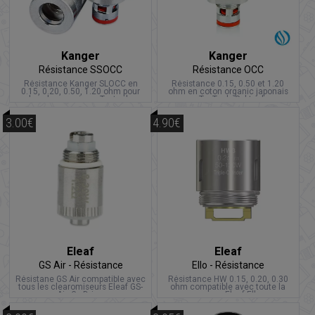
Kanger
Kanger
Résistance SSOCC
Résistance OCC
Résistance Kanger SLOCC en
Résistance 0.15, 0.50 et 1.20
0.15, 0.20, 0.50, 1.20 ohm pour
ohm en coton organic japonais
les clearomsieurs Toptank.
pour TopTank, Subtank, …
3.00€
4.90€
Eleaf
Eleaf
GS Air - Résistance
Ello - Résistance
Résistane GS Air compatible avec
Résistance HW 0.15, 0.20, 0.30
tous les clearomiseurs Eleaf GS-
ohm compatible avec toute la
Air, Gs-Drive,
gamme Eleaf Ello.