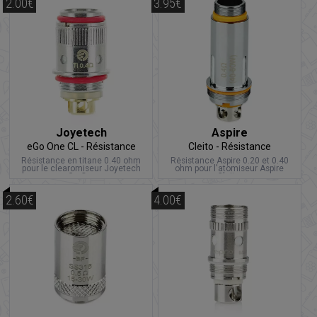
2.00€
3.95€
Joyetech
Aspire
eGo One CL - Résistance
Cleito - Résistance
Résistance en titane 0.40 ohm
Résistance Aspire 0.20 et 0.40
pour le clearomiseur Joyetech
ohm pour l'atomiseur Aspire
eGo One.
Cleito.
2.60€
4.00€