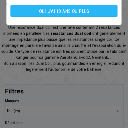
clearomiseur
devra être changée pour éviter tout goût de brulé.
OUI, J'AI 18 ANS OU PLUS
Résistance dual coil
Une résistance dual coil est une tête contenant 2 résistances
montées en parallèle. Les
résistances dual coil
ont généralement
une impédance plus basse que les résistances single coil. Ce
montage en parallèle favorise ainsi la chauffe et l’évaporation du e-
liquide. Ce type de résistance est très souvent utilisé par le fabricant
Kanger pour sa gamme Aerotank, Evod2, Genitank, ...
Bon à savoir : les Dual Coil, plus gourmandes en énergie, réduiront
légèrement l’autonomie de votre batterie.
Filtres
Marques
Résistance