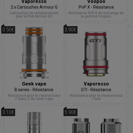
Vaporesso
Voopoo
2 x Cartouches Armour G
PnP X - Résistance
Series
Cartouches de remplacement
Résistance PnP-X de rechange de
pour le Pod Armour GS
la gamme Voopoo.
3.50€
3.90€
Geek vape
Vaporesso
B series - Résistance
GTI - Résistance
Résistance pour le clearomiseur
Résistance pour le clearomiseur
Z Nano 2 de Geek Vape
iTank
3.10€
5.90€