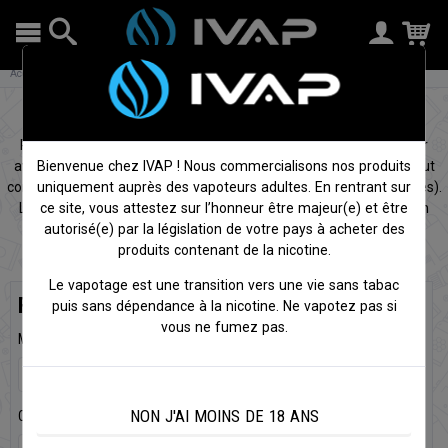
Accueil
DIY
Bases
Bases pour e-liquide
Pour fabriquer son propre e-liquide, il est nécessaire de débuter
avec une base contenant un mélange PG/VG. Cette base qui peut
Bienvenue chez IVAP ! Nous commercialisons nos produits
contenir de la nicotine est en fait un e-liquide neutre (sans arômes).
uniquement auprès des vapoteurs adultes. En rentrant sur
La
base DIY
pour faire du
DIY e liquide
permet ainsi d’ajouter un
ce site, vous attestez sur l’honneur être majeur(e) et être
arôme concentré pour imaginer ses propres recettes.
autorisé(e) par la législation de votre pays à acheter des
produits contenant de la nicotine.
Le vapotage est une transition vers une vie sans tabac
Filtres
puis sans dépendance à la nicotine. Ne vapotez pas si
vous ne fumez pas.
Marques
NON J'AI MOINS DE 18 ANS
Contenance