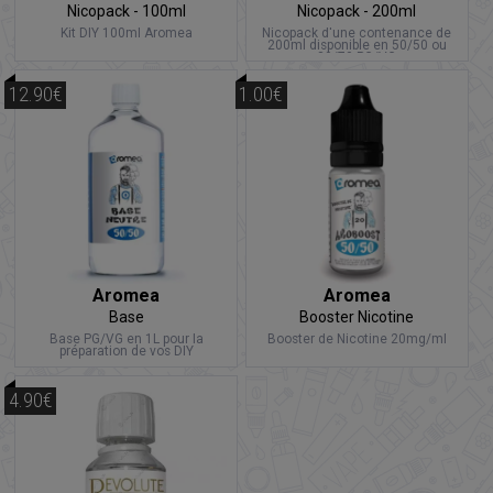
Nicopack - 100ml
Nicopack - 200ml
Kit DIY 100ml Aromea
Nicopack d'une contenance de
200ml disponible en 50/50 ou
30/70 PG/VG
12.90€
1.00€
Aromea
Aromea
Base
Booster Nicotine
Base PG/VG en 1L pour la
Booster de Nicotine 20mg/ml
préparation de vos DIY
4.90€