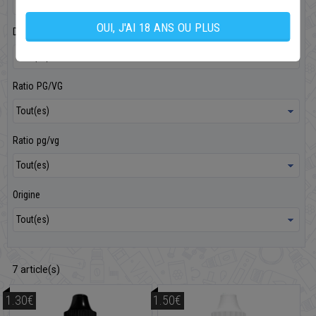
OUI, J'AI 18 ANS OU PLUS
Dosage
Ratio PG/VG
Ratio pg/vg
Origine
7
article(s)
1.30€
1.50€