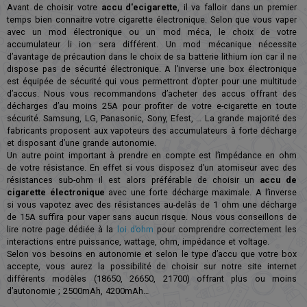
Avant de choisir votre
accu d'ecigarette
, il va falloir dans un premier
temps bien connaitre votre cigarette électronique. Selon que vous vaper
avec un mod électronique ou un mod méca, le choix de votre
accumulateur li ion sera différent. Un mod mécanique nécessite
d’avantage de précaution dans le choix de sa batterie lithium ion car il ne
dispose pas de sécurité électronique. A l’inverse une box électronique
est équipée de sécurité qui vous permettront d’opter pour une multitude
d’accus. Nous vous recommandons d’acheter des accus offrant des
décharges d’au moins 25A pour profiter de votre e-cigarette en toute
sécurité. Samsung, LG, Panasonic, Sony, Efest, … La grande majorité des
fabricants proposent aux vapoteurs des accumulateurs à forte décharge
et disposant d’une grande autonomie.
Un autre point important à prendre en compte est l’impédance en ohm
de votre résistance. En effet si vous disposez d’un atomiseur avec des
résistances sub-ohm il est alors préférable de choisir un
accu de
cigarette électronique
avec une forte décharge maximale. A l’inverse
si vous vapotez avec des résistances au-delàs de 1 ohm une décharge
de 15A suffira pour vaper sans aucun risque. Nous vous conseillons de
lire notre page dédiée à la
loi d’ohm
pour comprendre correctement les
interactions entre puissance, wattage, ohm, impédance et voltage.
Selon vos besoins en autonomie et selon le type d’accu que votre box
accepte, vous aurez la possibilité de choisir sur notre site internet
différents modèles (18650, 26650, 21700) offrant plus ou moins
d’autonomie ; 2500mAh, 4200mAh…