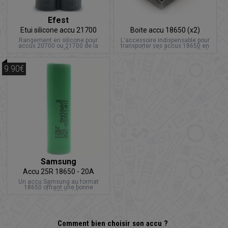
Efest
Etui silicone accu 21700
Boite accu 18650 (x2)
Rangement en silicone pour
L'accessoire indispensable pour
accus 20700 ou 21700 de la
transporter ses accus 18650 en
marque Efest
toute sécurité. Peut accueillir 2
accus 18650.
9.90€
Samsung
Accu 25R 18650 - 20A
Un accu Samsung au format
18650 offrant une bonne
autonomie de 2500mAh avec un
courant de décharge continu de
20A.
Comment bien choisir son accu ?