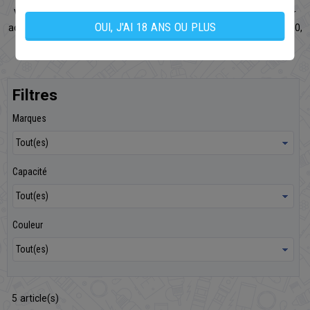
Vous trouverez dans cette catégorie notre sélection de meilleur
OUI, J'AI 18 ANS OU PLUS
accu 18650, ainsi qu'une gamme complète d'accumulateur 26650,
18350 et de protection silicone pour les transporter.
Filtres
Marques
Capacité
Couleur
5
article(s)