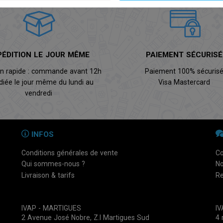
PÉDITION LE JOUR MÊME
PAIEMENT SÉCURISÉ
on rapide : commande avant 12h
Paiement 100% sécuris
diée le jour même du lundi au
Visa Mastercard
vendredi
INFOS
Conditions générales de vente
Co
Qui sommes-nous ?
No
Livraison & tarifs
Re
IVAP - MARTIGUES
I
2 Avenue José Nobre, Z.I Martigues Sud
4 