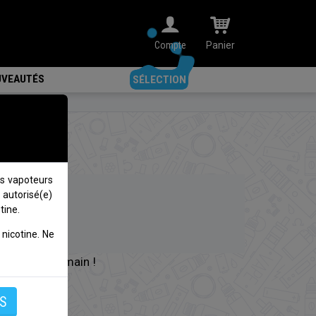
Compte
Panier
VEAUTÉS
SÉLECTION
s vapoteurs
 autorisé(e)
tine.
nicotine. Ne
à revenir demain !
S