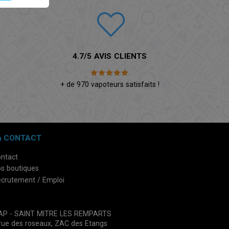
4.7/5 AVIS CLIENTS
é
+ de 970 vapoteurs satisfaits !
CONTACT
ntact
s boutiques
crutement / Emploi
VAP - SAINT MITRE LES REMPARTS
rue des roseaux, ZAC des Etangs