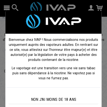
Accueil
DIY
Arômes et concentrés
Arômes Yogi
Arômes concentrés Yogi
Les
arômes Yogi
sont conçus aux Etats-Unis pour la fabrication
d’eliquide. Réalisés pour séduire tous les vapoteurs gourmands les
Bienvenue chez IVAP ! Nous commercialisons nos produits
arômes Yogi sont à la fois riches et complexes. Les arômes
uniquement auprès des vapoteurs adultes. En rentrant sur
concentrés Yogi sont à mélanger dans une base neutre, ne pas
ce site, vous attestez sur l’honneur être majeur(e) et être
consommer pur.
autorisé(e) par la législation de votre pays à acheter des
produits contenant de la nicotine.
Le vapotage est une transition vers une vie sans tabac
0
article(s)
puis sans dépendance à la nicotine. Ne vapotez pas si
vous ne fumez pas.
NON J'AI MOINS DE 18 ANS