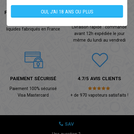
OUI, J'AI 18 ANS OU PLUS
FABRICATION FRANÇAISE
EXPÉDITION LE JOUR
MÊME
Une très large gamme d'e-
Livraison rapide : commande
liquides fabriqués en France
avant 12h expédiée le jour
même du lundi au vendredi
PAIEMENT SÉCURISÉ
4.7/5 AVIS CLIENTS
Paiement 100% sécurisé
Visa Mastercard
+ de 970 vapoteurs satisfaits !
SAV
Une question ?