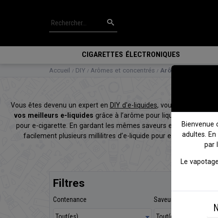
CIGARETTES ÉLECTRONIQUES
Accueil
DIY
Arômes et concentrés
Arômes Vampire 
Vous êtes devenu un expert en
DIY d'e-liquides
, vous créez vos pr
vos meilleurs e-liquides
grâce à l’arôme pour liquide de cigare
Bienvenue 
pour e-cigarette. En gardant les mêmes saveurs et la qualité que
adultes. En
facilement plusieurs millilitres d’e-liquide pour e-cigarette. 
par 
Le vapotage
Filtres
Contenance
Saveur
N