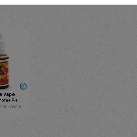
e vape
ofee Pie
amel - Crème