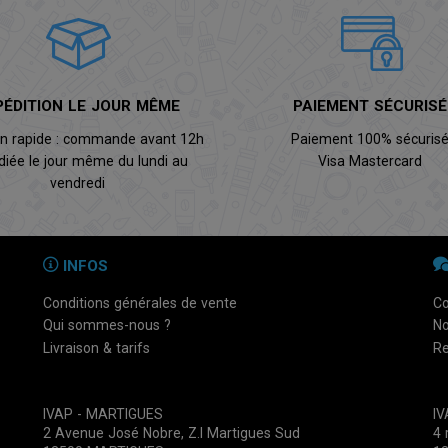
PÉDITION LE JOUR MÊME
PAIEMENT SÉCURISÉ
on rapide : commande avant 12h
Paiement 100% sécuris
diée le jour même du lundi au
Visa Mastercard
vendredi
INFOS
Conditions générales de vente
Co
Qui sommes-nous ?
No
Livraison & tarifs
Re
IVAP - MARTIGUES
I
2 Avenue José Nobre, Z.I Martigues Sud
4 