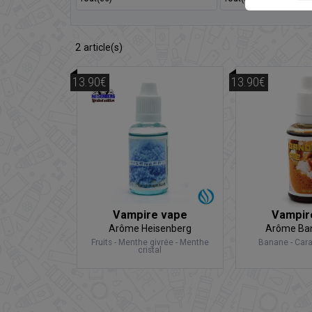
2
article(s)
13.90€
13.90€
Vampire vape
Vampir
Arôme Heisenberg
Arôme Ban
Fruits - Menthe givrée - Menthe
Banane - Car
cristal