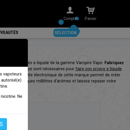
Compte
Panier
VEAUTÉS
SÉLECTION
meilleurs concentrés e-liquide de la gamme Vampire Vape.
Fabriquez
ntrés Vampire Vape sont nécessaires pour
faire son propre e liquide
s vapoteurs
liquide de cigarette électronique de cette marque permet de créer
 autorisé(e)
Ajoutez-y quelques millilitres d’arômes et laissez reposer votre
tine.
nicotine. Ne
S