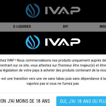
E-LIQUIDES
DIY
NOU
Vape
Arômes concentrés Vampire Vape
opres e-liquides pour cigarette électronique, IVAP vous propose les 
tte électronique. Elaborés par Vampire Vape en Angleterre, les conce
chez IVAP ! Nous commercialisons nos produits uniquement auprès de
 du eliquide prêt à l’emploi fabriqué par Vampire Vape, l’arôme pour 
 rentrant sur ce site, vous attestez sur l’honneur être majeur(e) et être
Sélectionnez une base neutre suivant vos rapports habituelles de PG/VG. 
la législation de votre pays à acheter des produits contenant de la nico
préparation environ 1 semaine selon la saveur utilisée.
 est une transition vers une vie sans tabac puis sans dépendance à la 
vapotez pas si vous ne fumez pas.
Origine
ON J'AI MOINS DE 18 ANS
OUI, J'AI 18 ANS OU PLU