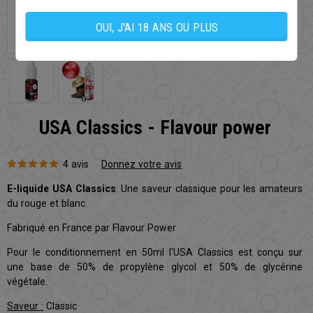
OUI, J'AI 18 ANS OU PLUS
USA Classics - Flavour power
4 avis
Donnez votre avis
E-liquide USA Classics
. Une saveur classique pour les amateurs
du rouge et blanc.
Fabriqué en France par Flavour Power
Pour le conditionnement en 50ml l'USA Classics est conçu sur
une base de 50% de propylène glycol et 50% de glycérine
végétale.
Saveur :
Classic