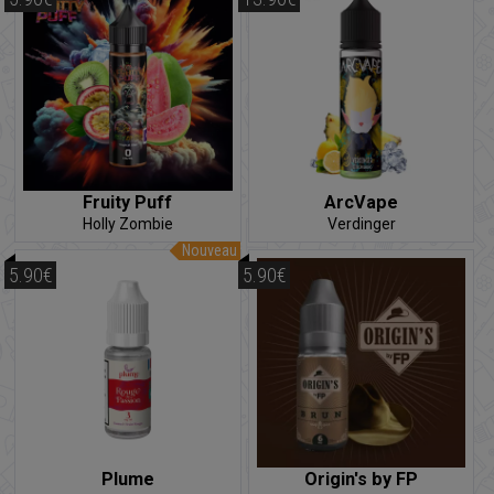
Fruity Puff
ArcVape
Holly Zombie
Verdinger
Nouveau
5.90€
5.90€
Plume
Origin's by FP