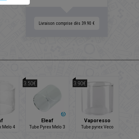
Livraison comprise dès 39.90 €
3.50€
3.90€
af
Eleaf
Vaporesso
x Melo 4
Tube Pyrex Melo 3
Tube pyrex Veco
5
mini
Plus