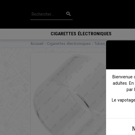
CIGARETTES ÉLECTRONIQUES
Accueil
Cigarettes électroniques
Tubes, Vitres & access
Bienvenue 
adultes. En
par 
Le vapotage
N