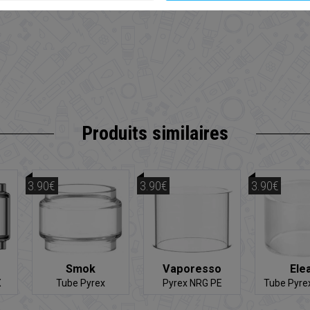
Produits similaires
3.90€
3.90€
3.90€
Smok
Vaporesso
Ele
X
Tube Pyrex
Pyrex NRG PE
Tube Pyre
TFV16/TFV18
D2