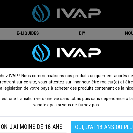
E-LIQUIDES
DIY
NOU
oires
Tube Pyrex Melo 4 D22 - Eleaf
Tube Pyrex Melo 4 D22 - Eleaf
On attend votre avis !
Donnez votre avis
chez IVAP ! Nous commercialisons nos produits uniquement auprès de
 rentrant sur ce site, vous attestez sur l’honneur être majeur(e) et être
Tube en pyrex pour l’atomiseur
Melo 4
diamètre 22mm pa
la législation de votre pays à acheter des produits contenant de la nico
d'une contenance de 2ml.
 est une transition vers une vie sans tabac puis sans dépendance à la 
SI VOUS NE FUMEZ PAS, NE VAPOTEZ PAS.
vapotez pas si vous ne fumez pas.
ON J'AI MOINS DE 18 ANS
OUI, J'AI 18 ANS OU PLU