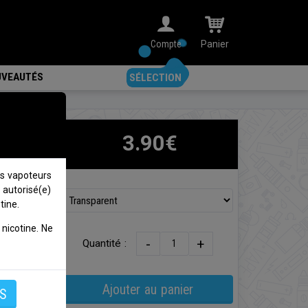
Compte
Panier
VEAUTÉS
SÉLECTION
3.90€
s vapoteurs
 autorisé(e)
r
Eleaf
tine.
nicotine. Ne
-
+
Quantité :
Ajouter au panier
S