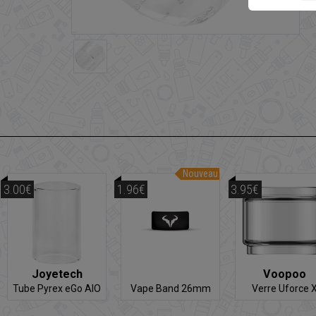
Nouveau
3.00€
1.96€
3.95€
Joyetech
Voopoo
Tube Pyrex eGo AIO
Vape Band 26mm
Verre Uforce 
ECO