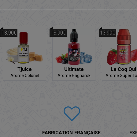
13.90€
13.90€
13.90€
Tjuice
Ultimate
Le Coq Qui
Vape
Arôme Colonel
Arôme Ragnarok
Arôme Super Ta
Custard
Gaga - Kyandi S
FABRICATION FRANÇAISE
EX