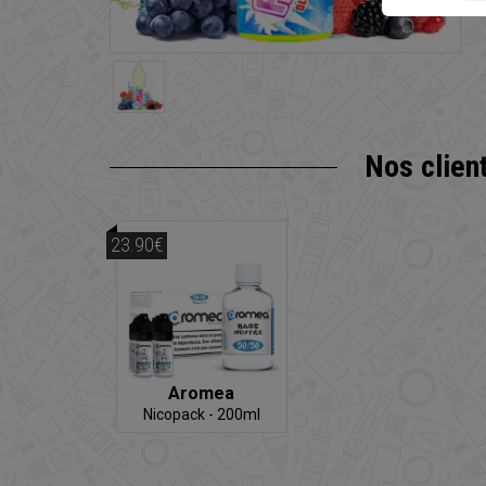
Nos clien
23.90€
Aromea
Nicopack - 200ml