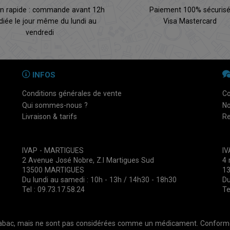
on rapide : commande avant 12h
Paiement 100% sécuris
diée le jour même du lundi au
Visa Mastercard
vendredi
INFOS
Conditions générales de vente
Co
Qui sommes-nous ?
No
Livraison & tarifs
Re
IVAP - MARTIGUES
I
2 Avenue José Nobre, Z.I Martigues Sud
4 
13500 MARTIGUES
1
Du lundi au samedi : 10h - 13h / 14h30 - 18h30
Du
Tel : 09.73.17.58.24
Te
 tabac, mais ne sont pas considérées comme un médicament. Conforméme