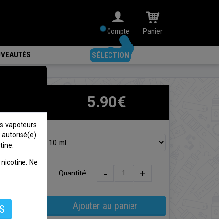
Compte
Panier
VEAUTÉS
SÉLECTION
uid
5.90€
s vapoteurs
 autorisé(e)
tine.
nicotine. Ne
 !
-
+
Quantité :
Ajouter au panier
S