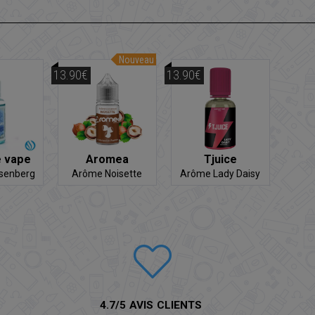
Nouveau
13.90€
13.90€
 vape
Aromea
Tjuice
senberg
Arôme Noisette
Arôme Lady Daisy
4.7/5 AVIS CLIENTS