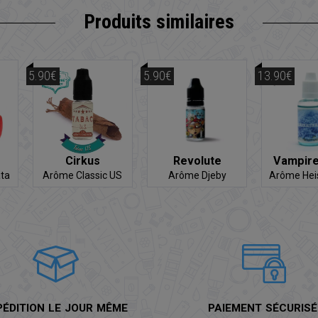
Produits similaires
5.90€
5.90€
13.90€
Cirkus
Revolute
Vampire
ta
Arôme Classic US
Arôme Djeby
Arôme Hei
hop
PÉDITION LE JOUR MÊME
PAIEMENT SÉCURISÉ