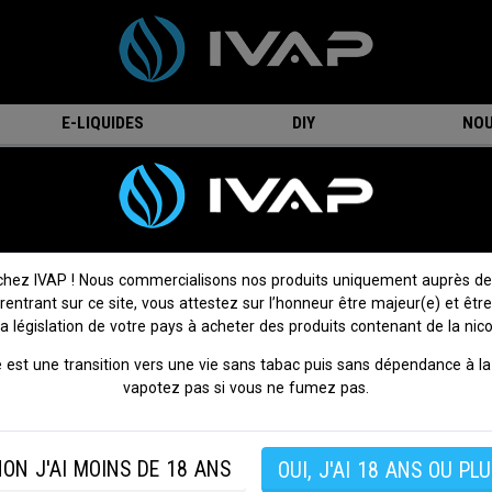
E-LIQUIDES
DIY
NOU
ody Summer - Eliquid france
Arôme Fruizee Bloody Summer - Eliq
france
chez IVAP ! Nous commercialisons nos produits uniquement auprès de
 rentrant sur ce site, vous attestez sur l’honneur être majeur(e) et être
On attend votre avis !
Donnez votre avis
la législation de votre pays à acheter des produits contenant de la nico
Arôme concentré
Bloody Summer
de la gamme Fruizee.
 est une transition vers une vie sans tabac puis sans dépendance à la 
Une saveur de fruits rouges, bonbon et raisin complètement givré
vapotez pas si vous ne fumez pas.
Ne pas consommer pur.
Saveur :
Fruité frais
ON J'AI MOINS DE 18 ANS
OUI, J'AI 18 ANS OU PLU
Origine :
France