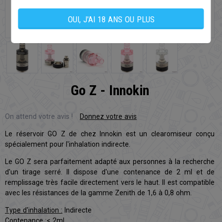
OUI, J'AI 18 ANS OU PLUS
Go Z - Innokin
On attend votre avis !
Donnez votre avis
Le réservoir GO Z de chez Innokin est un clearomiseur conçu
spécialement pour l'inhalation indirecte.
Le GO Z sera parfaitement adapté aux personnes à la recherche
d'un tirage serré. Il dispose d'une contenance de 2 ml et de
remplissage très facile directement vers le haut. Il est compatible
avec les résistances de la gamme Zenith de 1,6 à 0,8 ohm.
Type d'inhalation :
Indirecte
Contenance :
< 2ml