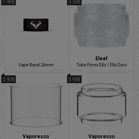
1.96€
3.50€
Eleaf
Vape Band 26mm
Tube Pyrex Ello / Ello Duro
3.90€
3.90€
Vaporesso
Vaporesso