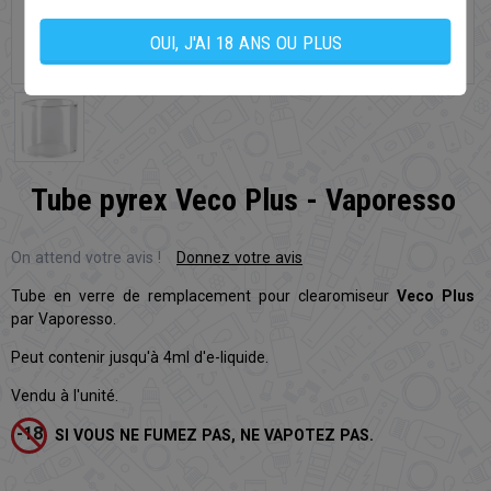
OUI, J'AI 18 ANS OU PLUS
Tube pyrex Veco Plus - Vaporesso
On attend votre avis !
Donnez votre avis
Tube en verre de remplacement pour clearomiseur
Veco Plus
par Vaporesso.
Peut contenir jusqu'à 4ml d'e-liquide.
Vendu à l'unité.
SI VOUS NE FUMEZ PAS, NE VAPOTEZ PAS.