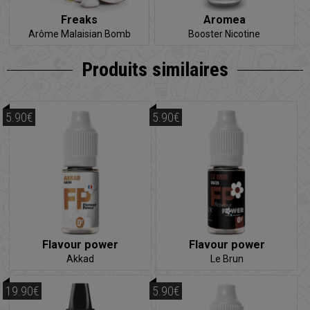
Freaks
Aromea
Arôme Malaisian Bomb
Booster Nicotine
Produits similaires
5.90€
5.90€
Flavour power
Flavour power
Akkad
Le Brun
19.90€
5.90€