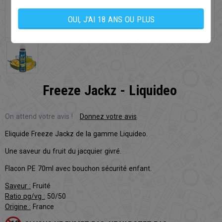
OUI, J'AI 18 ANS OU PLUS
Freeze Jackz - Liquideo
On attend votre avis !
Donnez votre avis
Eliquide Freeze Jackz de la gamme Liquideo.
Une saveur du fruit du jacquier givré.
Flacon PE 70ml avec bouchon sécurité enfant.
Saveur :
Fruité
Ratio pg/vg :
50/50
Origine :
France