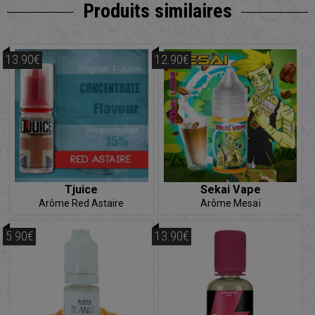
Produits similaires
13.90€
12.90€
Tjuice
Sekai Vape
Arôme Red Astaire
Arôme Mesaï
5.90€
13.90€