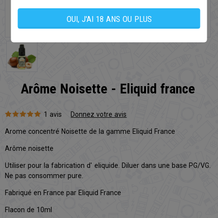
OUI, J'AI 18 ANS OU PLUS
Arôme Noisette - Eliquid france
1 avis
Donnez votre avis
Arome concentré Noisette de la gamme Eliquid France
Arôme noisette
Utiliser pour la fabrication d' eliquide. Diluer dans une base PG/VG.
Ne pas consommer pure.
Fabriqué en France par Eliquid France
Flacon de 10ml