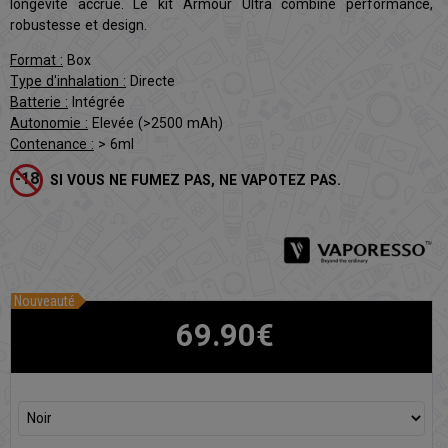
longévité accrue. Le kit Armour Ultra combine performance,
robustesse et design.
Format :
Box
Type d'inhalation :
Directe
Batterie :
Intégrée
Autonomie :
Elevée (>2500 mAh)
Contenance :
> 6ml
SI VOUS NE FUMEZ PAS, NE VAPOTEZ PAS.
Nouveauté
69.90€