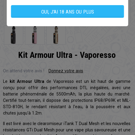
OUI, J'AI 18 ANS OU PLUS
Kit Armour Ultra - Vaporesso
On attend votre avis !
Donnez votre avis
Le
kit Armour Ultra
de Vaporesso est un kit haut de gamme
conçu pour offrir des performances DTL inégalées, avec une
batterie phénoménale de 5500mAh, la plus haute du marché.
Certifié tout-terrain, il dispose des protections IP68/IP69K et MIL-
STD-810H, le rendant résistant à l'eau, à la poussière et aux
chutes jusqu'à 1.2m.
Il est livré avec le clearomiseur iTank T Dual Mesh et les nouvelles
résistances GTi Dual Mesh pour une vape plus savoureuse et une