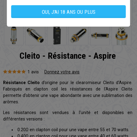
OUI, J'AI 18 ANS OU PLUS
Cleito - Résistance - Aspire
1 avis
Donnez votre avis
Résistance Cleito
d’origine pour le clearomiseur Cleito d’Aspire.
Fabriqués en clapton coil les résistances de l’Aspire Cleito
permette d’obtenir une vape abondante avec une sublimation des
arômes.
Les résistances sont vendues à l'unité et disponibles en
différentes versions :
0.20Ω en clapton coil pour une vape entre 55 et 70 watts.
0.40Ω en clapton coil pour une vape entre 40 et 60 watts.