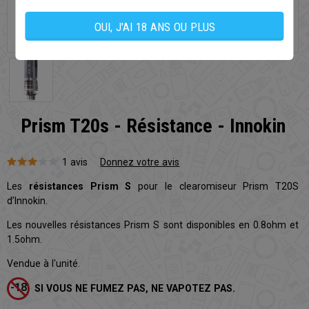
OUI, J'AI 18 ANS OU PLUS
Prism T20s - Résistance - Innokin
1 avis
Donnez votre avis
Les
résistances Prism S
pour le clearomiseur Prism T20S
d’Innokin.
Les nouvelles résistances Prism S sont disponibles en 0.8ohm et
1.5ohm.
Vendue à l'unité.
SI VOUS NE FUMEZ PAS, NE VAPOTEZ PAS.