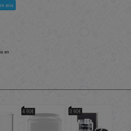
re avis
is en
4.90€
3.90€