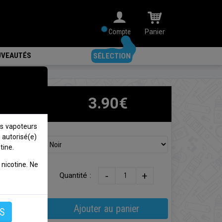
Compte
Panier
VEAUTÉS
SÉLECTION
3.90€
s vapoteurs
 autorisé(e)
re kit
tine.
nicotine. Ne
-
+
Quantité :
Ajouter au panier
S