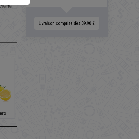
Livraison comprise dès 39.90 €
e
ero