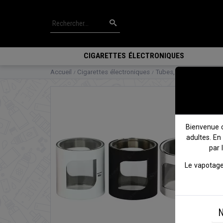
CIGARETTES ÉLECTRONIQUES
Accueil
Cigarettes électroniques
Tubes, Vitres & access
Bienvenue 
adultes. En
par 
Le vapotage
N