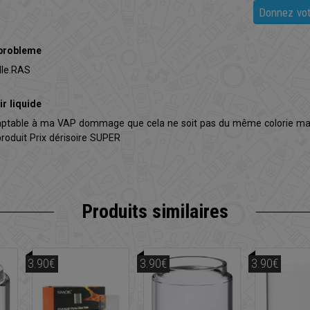
Donnez vot
probleme
lle.RAS
r liquide
daptable à ma VAP dommage que cela ne soit pas du même colorie ma
roduit Prix dérisoire SUPER
Produits similaires
3.90€
3.90€
3.90€