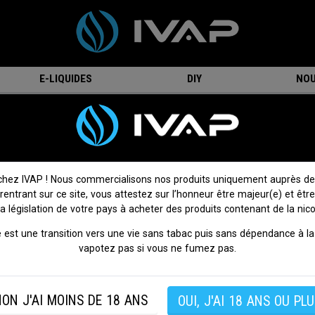
E-LIQUIDES
DIY
NOU
oires
Tube Pyrex PockeX - Aspire
Tube Pyrex PockeX - Aspire
2 avis
Donnez votre avis
chez IVAP ! Nous commercialisons nos produits uniquement auprès de
 rentrant sur ce site, vous attestez sur l’honneur être majeur(e) et être
Réservoir de remplacement en pyrex et coque en métal pour vot
la législation de votre pays à acheter des produits contenant de la nico
PockeX.
 est une transition vers une vie sans tabac puis sans dépendance à la 
Tube vendu à l'unité.
vapotez pas si vous ne fumez pas.
SI VOUS NE FUMEZ PAS, NE VAPOTEZ PAS.
ON J'AI MOINS DE 18 ANS
OUI, J'AI 18 ANS OU PLU