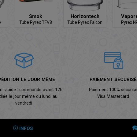
Smok
Horizontech
Vapor
y
Tube Pyrex TFV8
Tube Pyrex Falcon
Pyrex N
Baby
PÉDITION LE JOUR MÊME
PAIEMENT SÉCURISÉ
on rapide : commande avant 12h
Paiement 100% sécuris
diée le jour même du lundi au
Visa Mastercard
vendredi
INFOS