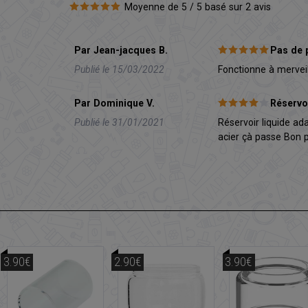
Moyenne de 5 / 5 basé sur 2 avis
Par Jean-jacques B.
Pas de 
Publié le 15/03/2022
Fonctionne à mervei
Par Dominique V.
Réservoi
Publié le 31/01/2021
Réservoir liquide a
acier çà passe Bon p
3.90€
2.90€
3.90€