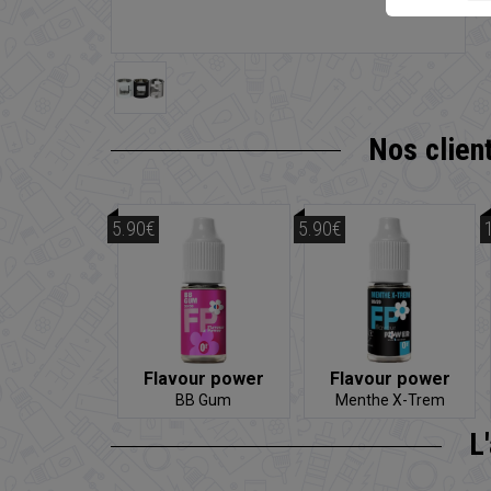
Nos clien
5.90€
5.90€
Flavour power
Flavour power
BB Gum
Menthe X-Trem
L