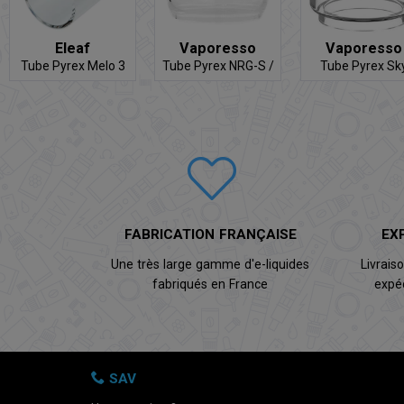
Eleaf
Vaporesso
Vaporesso
Tube Pyrex Melo 3
Tube Pyrex NRG-S /
Tube Pyrex Sk
SKRR-S
Solo Plus
FABRICATION FRANÇAISE
EX
Une très large gamme d'e-liquides
Livrais
fabriqués en France
expé
SAV