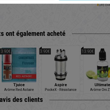
ts
ont également acheté
13.90€
3.90€
13.90€
Tjuice
Aspire
Ultimat
Arôme Red Astaire
PockeX - Résistance
Arôme Oni Z
'avis
des clients