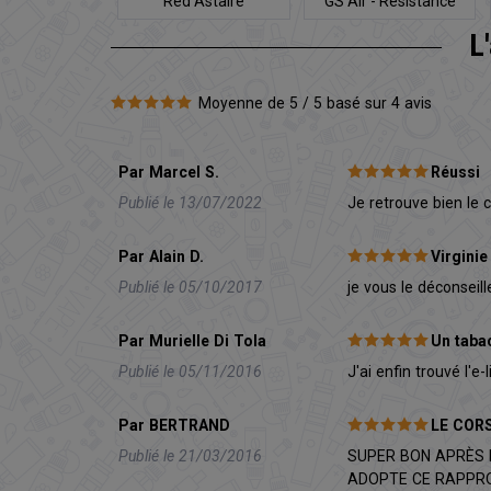
Red Astaire
GS Air - Résistance
L
Moyenne de 5 / 5 basé sur 4 avis
Par Marcel S.
Réussi
Publié le 13/07/2022
Je retrouve bien le 
Par Alain D.
Virginie
Publié le 05/10/2017
je vous le déconseil
Par Murielle Di Tola
Un tabac
Publié le 05/11/2016
J'ai enfin trouvé l'
Par BERTRAND
LE COR
Publié le 21/03/2016
SUPER BON APRÈS P
ADOPTE CE RAPPRO