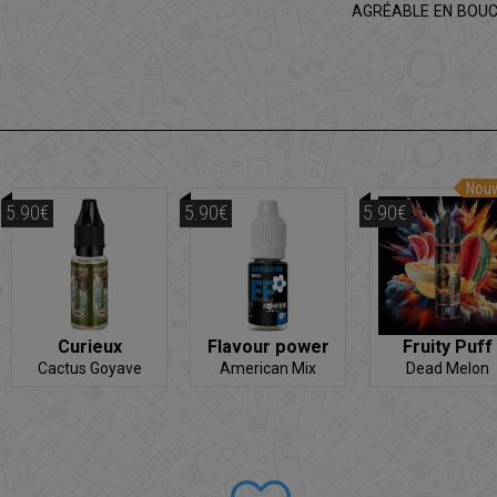
AGRÉABLE EN BOU
Nou
5.90€
5.90€
5.90€
Curieux
Flavour power
Fruity Puff
Cactus Goyave
American Mix
Dead Melon
1900