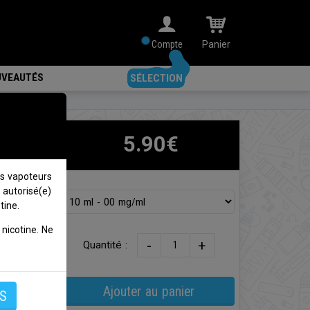
Compte
Panier
VEAUTÉS
SÉLECTION
5.90€
s vapoteurs
 autorisé(e)
tine.
nicotine. Ne
-
+
Quantité :
Ajouter au panier
S