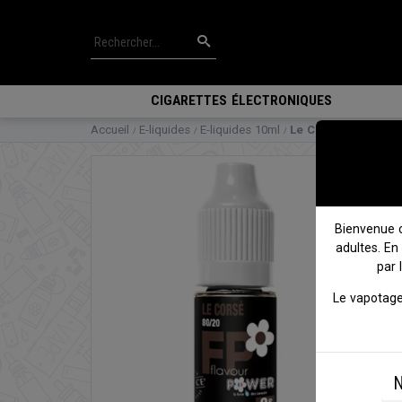
CIGARETTES ÉLECTRONIQUES
Accueil
E-liquides
E-liquides 10ml
Le Corsé - Flavour
Bienvenue 
adultes. En
par 
Le vapotage
N