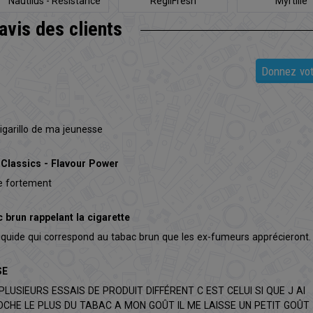
Nautilus - Résistance
RégliFresh
Myrtille
BVC
'avis
des clients
Donnez vot
cigarillo de ma jeunesse
 Classics - Flavour Power
le fortement
 brun rappelant la cigarette
e-liquide qui correspond au tabac brun que les ex-fumeurs apprécieront.
SE
LUSIEURS ESSAIS DE PRODUIT DIFFÉRENT C EST CELUI SI QUE J AI
CHE LE PLUS DU TABAC A MON GOÛT IL ME LAISSE UN PETIT GOÛT