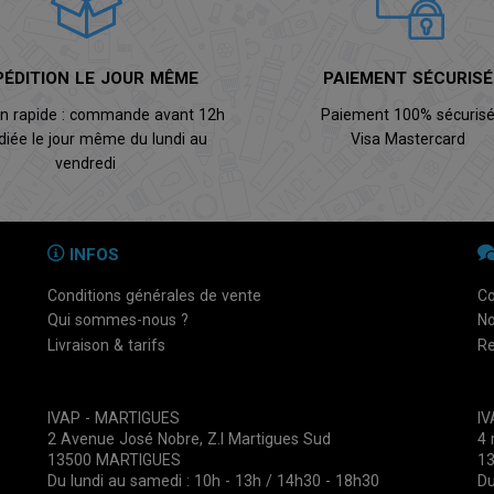
PÉDITION LE JOUR MÊME
PAIEMENT SÉCURISÉ
on rapide : commande avant 12h
Paiement 100% sécuris
diée le jour même du lundi au
Visa Mastercard
vendredi
INFOS
Conditions générales de vente
Co
Qui sommes-nous ?
No
Livraison & tarifs
Re
IVAP - MARTIGUES
I
2 Avenue José Nobre, Z.I Martigues Sud
4 
13500 MARTIGUES
1
Du lundi au samedi : 10h - 13h / 14h30 - 18h30
Du