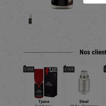
Nos clien
5.90€
3.00€
Tjuice
Eleaf