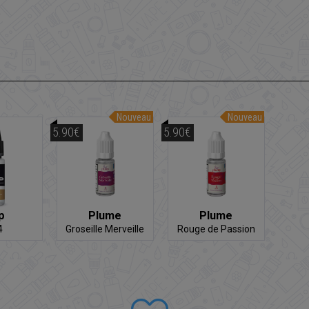
Nouveau
Nouveau
5.90€
5.90€
p
Plume
Plume
4
Groseille Merveille
Rouge de Passion