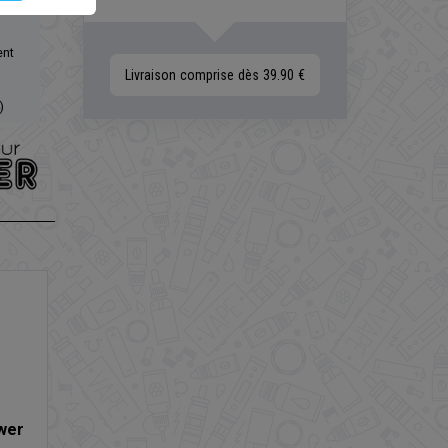
ent
Livraison comprise dès 39.90 €
)
wer