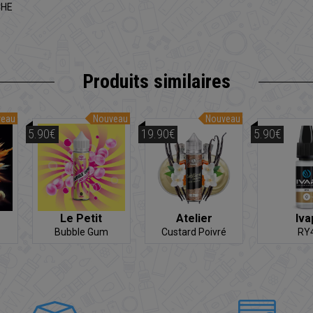
CHE
Produits similaires
veau
Nouveau
Nouveau
5.90€
19.90€
5.90€
Le Petit
Atelier
Iva
Confiseur
Gourmand
Bubble Gum
Custard Poivré
RY
Acidulé