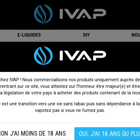
E-LIQUIDES
DIY
NOU
 power
Le Corsé - Flavour power
4 avis
Donnez votre avis
chez IVAP ! Nous commercialisons nos produits uniquement auprès de
 rentrant sur ce site, vous attestez sur l’honneur être majeur(e) et être
Un e-liquide classique aux saveurs puissantes.
la législation de votre pays à acheter des produits contenant de la nico
Eliquide conçu avec 80% de PG et 20% de VG.
 est une transition vers une vie sans tabac puis sans dépendance à la 
vapotez pas si vous ne fumez pas.
Saveur :
Classic
Ratio pg/vg :
80/20
Origine :
France
ON J'AI MOINS DE 18 ANS
OUI, J'AI 18 ANS OU PLU
SI VOUS NE FUMEZ PAS, NE VAPOTEZ PAS.