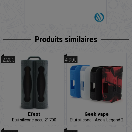
Produits similaires
2.20€
4.90€
Efest
Geek vape
Etui silicone accu 21700
Etui silicone - Aegis Legend 2
(L200)