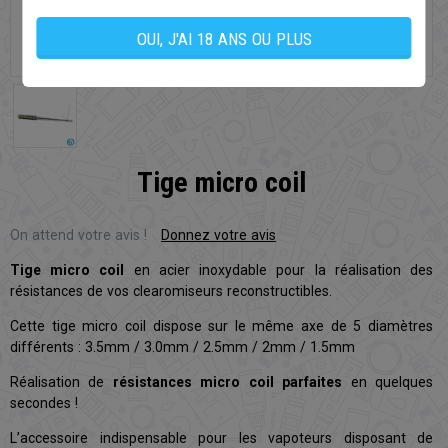
OUI, J'AI 18 ANS OU PLUS
Tige micro coil
On attend votre avis !
Donnez votre avis
Tige micro coil
en acier inoxydable pour la réalisation des
résistances de vos clearomiseurs reconstructibles.
Cette tige micro coil dispose sur le même axe de 5 diamètres
différents : 3.5mm / 3.0mm / 2.5mm / 2mm / 1.5mm
Réalisation de
résistances micro coil parfaites
en quelques
secondes !
L’accessoire indispensable pour les vapoteurs disposant de