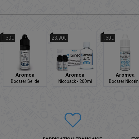
1.30€
23.90€
1.50€
Aromea
Aromea
Aromea
Booster Sel de
Nicopack - 200ml
Booster Nicoti
Nicotine
Frais