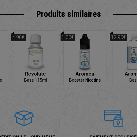
Produits similaires
4.90€
1.00€
12.90€
Revolute
Aromea
Aro
ne
Base 115ml
Booster Nicotine
Bas