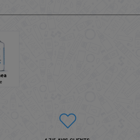
mea
e