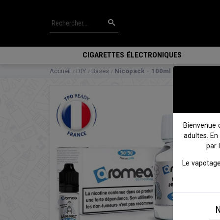
CIGARETTES ÉLECTRONIQUES
Accueil
DIY
Bases
Nicopack - 100ml - Aromea
Bienvenue 
adultes. En
par 
Le vapotage
N