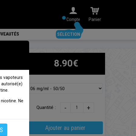
Compte
Panier
VEAUTÉS
SÉLECTION
8.90€
s vapoteurs
 autorisé(e)
tine.
nicotine. Ne
-
+
Quantité :
Ajouter au panier
S