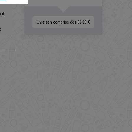
ent
Livraison comprise dès 39.90 €
)