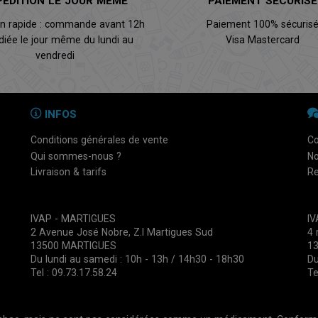
PÉDITION LE JOUR MÊME
PAIEMENT SÉCURISÉ
on rapide : commande avant 12h
Paiement 100% sécuris
diée le jour même du lundi au
Visa Mastercard
vendredi
INFOS
Conditions générales de vente
Co
Qui sommes-nous ?
No
Livraison & tarifs
Re
IVAP - MARTIGUES
I
2 Avenue José Nobre, Z.I Martigues Sud
4 
13500 MARTIGUES
1
Du lundi au samedi : 10h - 13h / 14h30 - 18h30
Du
Tel : 09.73.17.58.24
Te