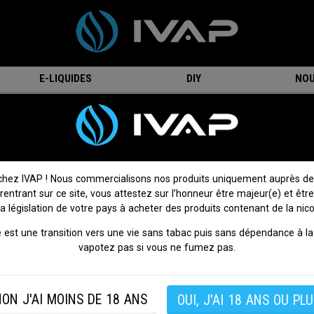
E-LIQUIDES
DIY
NOU
Nicopack - 100ml - Aromea
On attend votre avis !
Donnez votre avis
chez IVAP ! Nous commercialisons nos produits uniquement auprès de
 rentrant sur ce site, vous attestez sur l’honneur être majeur(e) et être
Nicopack 100ml en 50/50 par Aromea.
la législation de votre pays à acheter des produits contenant de la nico
Disponible en 02, 04, 06 et 12mg/ml de nicotine.
 est une transition vers une vie sans tabac puis sans dépendance à la 
vapotez pas si vous ne fumez pas.
Ratio pg/vg :
50/50
ON J'AI MOINS DE 18 ANS
OUI, J'AI 18 ANS OU PLU
SI VOUS NE FUMEZ PAS, NE VAPOTEZ PAS.