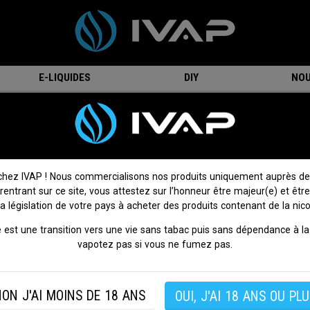
E-LIQUIDES
DIY
NOU
ébutant - tirage serré
Kit Argus G2 Mini Plus - Voopoo
Kit Argus G2 Mini Plus - Voopoo
On attend votre avis !
Donnez votre avis
chez IVAP ! Nous commercialisons nos produits uniquement auprès de
 rentrant sur ce site, vous attestez sur l’honneur être majeur(e) et être
Le kit
Argus G2 Mini Plus
de Voopoo est un pod compa
la législation de votre pays à acheter des produits contenant de la nico
performant, parfait pour les amateurs de vape MTL ou RDL.
 est une transition vers une vie sans tabac puis sans dépendance à la 
Plus musclé que l'Argus G2 Mini, il propose une puissance de 
vapotez pas si vous ne fumez pas.
une batterie de 1500mAh, idéale pour tenir toute la journé
format ergonomique et son design simple en font un choix p
pour ceux qui cherchent un pod facile à utiliser et à transporter.
ON J'AI MOINS DE 18 ANS
OUI, J'AI 18 ANS OU PLU
Format :
Pod