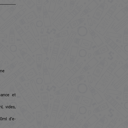
nne
ssance et
l, vides,
00ml d'e-