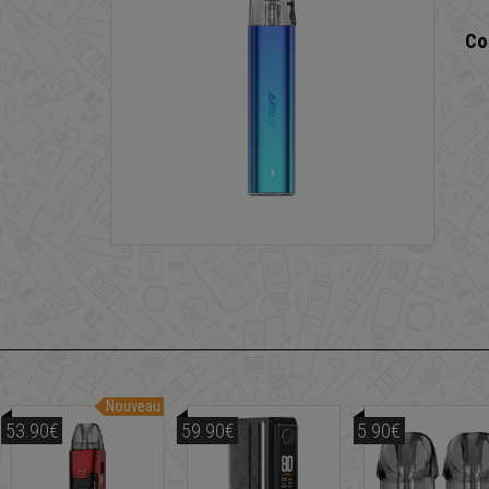
Co
Nouveau
53.90€
59.90€
5.90€