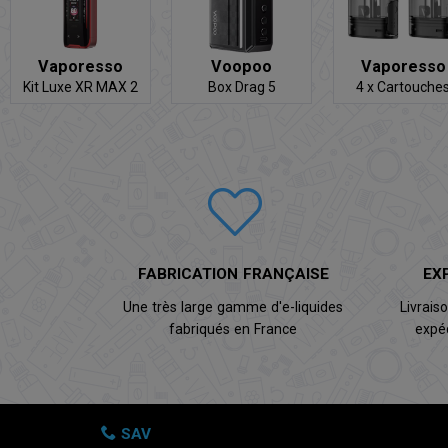
Vaporesso
Voopoo
Vaporesso
Kit Luxe XR MAX 2
Box Drag 5
4 x Cartouche
Osmall 2
FABRICATION FRANÇAISE
EX
Une très large gamme d'e-liquides
Livrais
fabriqués en France
expé
SAV