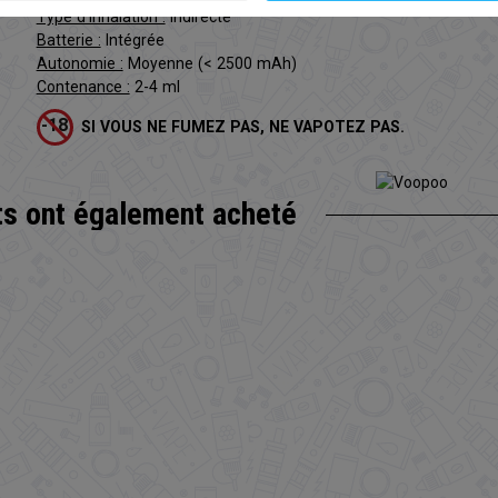
Type d'inhalation :
Indirecte
Batterie :
Intégrée
Autonomie :
Moyenne (< 2500 mAh)
Contenance :
2-4 ml
SI VOUS NE FUMEZ PAS, NE VAPOTEZ PAS.
ts
ont également acheté