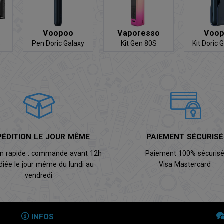
Voopoo
Vaporesso
Voo
s
Pen Doric Galaxy
Kit Gen 80S
Kit Doric 
(sans powerbank)
Power
PÉDITION LE JOUR MÊME
PAIEMENT SÉCURISÉ
on rapide : commande avant 12h
Paiement 100% sécuris
diée le jour même du lundi au
Visa Mastercard
vendredi
INFOS