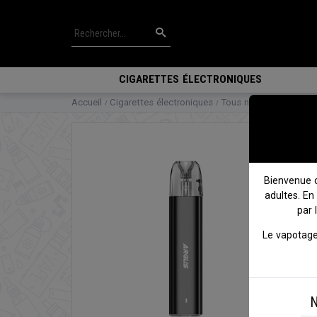
CIGARETTES ÉLECTRONIQUES
Accueil
Cigarettes électroniques
Tous nos packs
Kit d
Bienvenue 
adultes. En
par 
Le vapotage
N