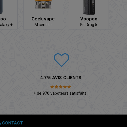
poo
Geek vape
Voopoo
Galaxy +
M series -
Kit Drag 5
bank
Résistance
4.7/5 AVIS CLIENTS
é
+ de 970 vapoteurs satisfaits !
CONTACT