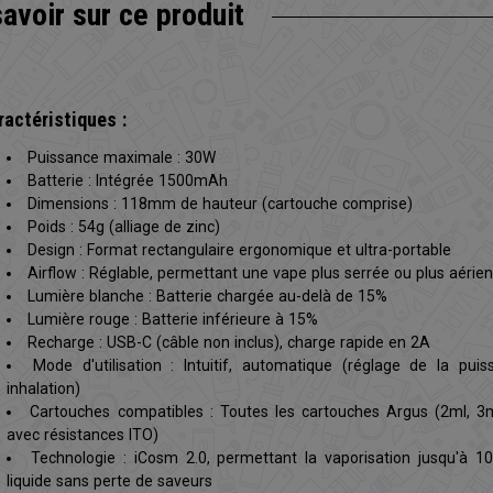
savoir sur
ce produit
ractéristiques :
Puissance maximale : 30W
Batterie : Intégrée 1500mAh
Dimensions : 118mm de hauteur (cartouche comprise)
Poids : 54g (alliage de zinc)
Design : Format rectangulaire ergonomique et ultra-portable
Airflow : Réglable, permettant une vape plus serrée ou plus aérie
Lumière blanche : Batterie chargée au-delà de 15%
Lumière rouge : Batterie inférieure à 15%
Recharge : USB-C (câble non inclus), charge rapide en 2A
Mode d'utilisation : Intuitif, automatique (réglage de la pui
inhalation)
Cartouches compatibles : Toutes les cartouches Argus (2ml, 3m
avec résistances ITO)
Technologie : iCosm 2.0, permettant la vaporisation jusqu'à 1
liquide sans perte de saveurs