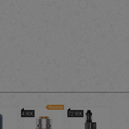
Nouveau
4.90€
72.90€