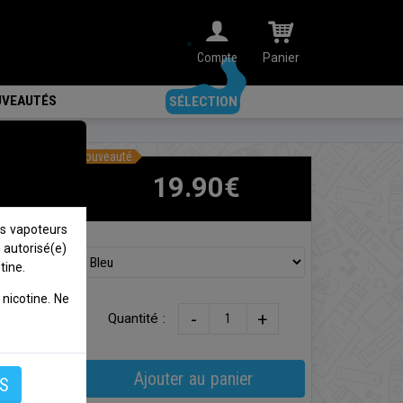
Compte
Panier
VEAUTÉS
SÉLECTION
Nouveauté
19.90€
s vapoteurs
 autorisé(e)
ct et
tine.
nicotine. Ne
30W et
-
+
Quantité :
e. Son
arfait
Ajouter au panier
S