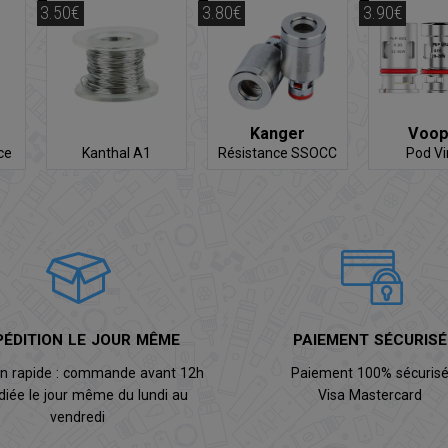
3.50€
3.80€
3.90€
Kanger
Voo
ce
Kanthal A1
Résistance SSOCC
Pod Vin
Résist
PÉDITION LE JOUR MÊME
PAIEMENT SÉCURISÉ
on rapide : commande avant 12h
Paiement 100% sécuris
diée le jour même du lundi au
Visa Mastercard
vendredi