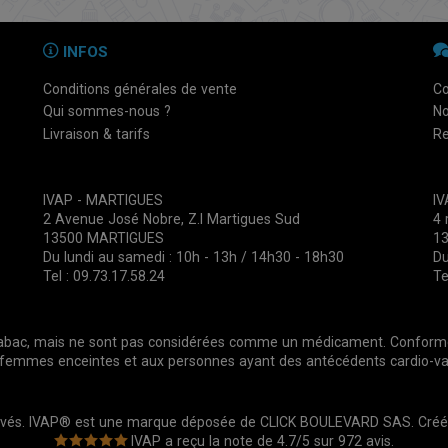
INFOS
Conditions générales de vente
Co
Qui sommes-nous ?
No
Livraison & tarifs
Re
IVAP - MARTIGUES
I
2 Avenue José Nobre, Z.I Martigues Sud
4 
13500 MARTIGUES
1
Du lundi au samedi : 10h - 13h / 14h30 - 18h30
Du
Tel : 09.73.17.58.24
Te
 tabac, mais ne sont pas considérées comme un médicament. Conforméme
emmes enceintes et aux personnes ayant des antécédents cardio-vas
ervés. IVAP® est une marque déposée de CLICK BOULEVARD SAS. Cré
IVAP
a reçu la note de
4.7
/
5
sur
972
avis.