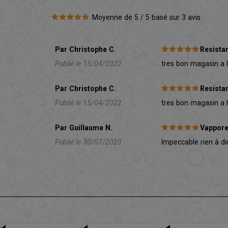
Moyenne de 5 / 5 basé sur 3 avis
Par Christophe C.
Resista
Publié le 15/04/2022
tres bon magasin a l
Par Christophe C.
Resista
Publié le 15/04/2022
tres bon magasin a l
Par Guillaume N.
Vappore
Publié le 30/07/2020
Impeccable rien à d