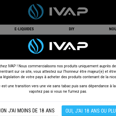
E-LIQUIDES
DIY
NOU
hed Coil - Résistance - Vaporesso
GTX Meshed Coil - Résistance -
Vaporesso
chez IVAP ! Nous commercialisons nos produits uniquement auprès de
 rentrant sur ce site, vous attestez sur l’honneur être majeur(e) et être
3 avis
Donnez votre avis
la législation de votre pays à acheter des produits contenant de la nico
Résistance pour Pod PM80 par Vaporesso.
 est une transition vers une vie sans tabac puis sans dépendance à la 
Résistance GTX Meshed 0.2ohm : en mesh à utiliser ent
vapotez pas si vous ne fumez pas.
60w
Résistance GTX Meshed 0.6ohm : en mesh à utiliser ent
30w
ON J'AI MOINS DE 18 ANS
OUI, J'AI 18 ANS OU PLU