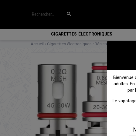
CIGARETTES ÉLECTRONIQUES
Accueil
Cigarettes électroniques
Résistances
GTX Mes
Bienvenue 
adultes. En
par 
Le vapotage
N