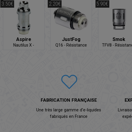
3.50€
2.20€
5.90€
Aspire
JustFog
Smok
Nautilus X -
Q16 - Résistance
TFV8 - Résistan
Résistance
FABRICATION FRANÇAISE
EX
Une très large gamme d'e-liquides
Livrais
fabriqués en France
expé