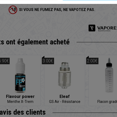
Vendue à l'unité.
SI VOUS NE FUMEZ PAS, NE VAPOTEZ PAS.
ts
ont également acheté
5.90€
3.00€
2.00€
Flavour power
Eleaf
Menthe X-Trem
GS Air - Résistance
Flacon gra
'avis
des clients