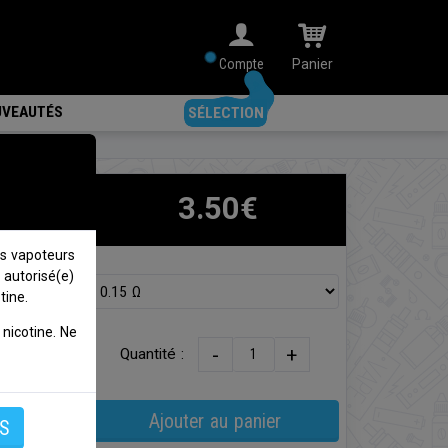
Compte
Panier
VEAUTÉS
SÉLECTION
3.50€
s vapoteurs
 autorisé(e)
tine.
nicotine. Ne
re 45-
-
+
Quantité :
re 20-
Ajouter au panier
S