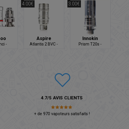
4.00€
3.00€
poo
Aspire
Innokin
ci -
Atlantis 2 BVC -
Prism T20s -
ance
Résistance
Résistance
4.7/5 AVIS CLIENTS
é
+ de 970 vapoteurs satisfaits !