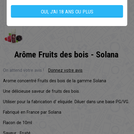
OUI, J'AI 18 ANS OU PLUS
Arôme Fruits des bois - Solana
On attend votre avis !
Donnez votre avis
Arome concentré Fruits des bois de la gamme Solana
Une délicieuse saveur de fruits des bois.
Utiliser pour la fabrication d' eliquide. Diluer dans une base PG/VG.
Fabriqué en France par Solana
Flacon de 10ml
Saveur :
Fruité