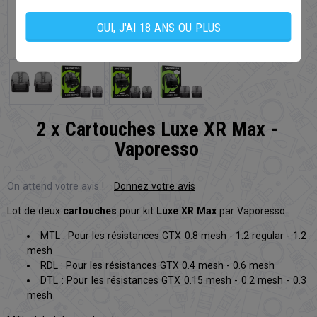
OUI, J'AI 18 ANS OU PLUS
2 x Cartouches Luxe XR Max -
Vaporesso
On attend votre avis !
Donnez votre avis
Lot de deux
cartouches
pour kit
Luxe XR Max
par Vaporesso.
MTL : Pour les résistances GTX 0.8 mesh - 1.2 regular - 1.2
mesh
RDL : Pour les résistances GTX 0.4 mesh - 0.6 mesh
DTL : Pour les résistances GTX 0.15 mesh - 0.2 mesh - 0.3
mesh