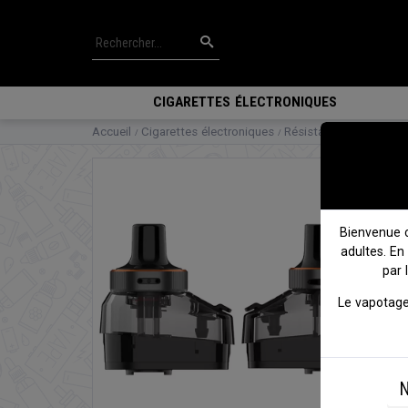
CIGARETTES ÉLECTRONIQUES
Accueil
Cigarettes électroniques
Résistances
2 x Car
Bienvenue 
adultes. En
par 
Le vapotage
N