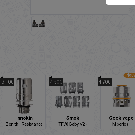
Nou
3.10€
4.50€
4.90€
Innokin
Smok
Geek vape
Zenith - Résistance
TFV8 Baby V2 -
M series -
Résistance
Résistance