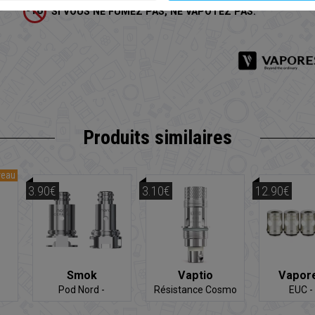
SI VOUS NE FUMEZ PAS, NE VAPOTEZ PAS.
Produits similaires
veau
3.90€
3.10€
12.90€
Smok
Vaptio
Vapor
Pod Nord -
Résistance Cosmo
EUC -
Résistance
Résist