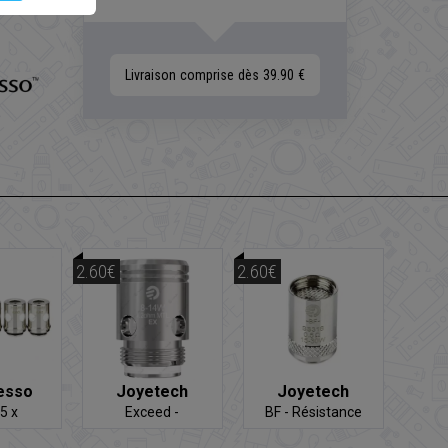
Livraison comprise dès 39.90 €
2.60€
2.60€
esso
Joyetech
Joyetech
 5 x
Exceed -
BF - Résistance
ances
Résistance