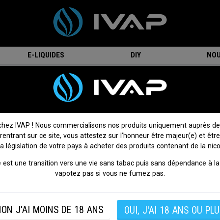
E-LIQUIDES
DIY
NOU
touches Armour G Series - Vaporesso
2 x Cartouches Armour G Series -
Vaporesso
chez IVAP ! Nous commercialisons nos produits uniquement auprès de
 rentrant sur ce site, vous attestez sur l’honneur être majeur(e) et être
On attend votre avis !
Donnez votre avis
la législation de votre pays à acheter des produits contenant de la nico
Lot de deux cartouches de remplacement pour le kit Armour
 est une transition vers une vie sans tabac puis sans dépendance à la 
Vaporesso.
vapotez pas si vous ne fumez pas.
Disponible en MTL (tirage serré) ou DL (tirage aérien).
Type d'inhalation :
Polyvalente
ON J'AI MOINS DE 18 ANS
OUI, J'AI 18 ANS OU PLU
Contenance :
4-6 ml