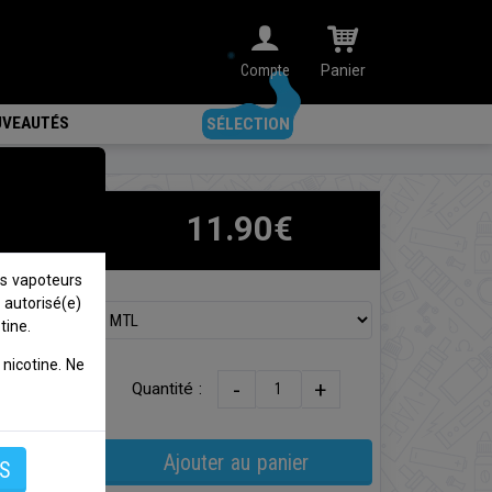
Compte
Panier
VEAUTÉS
SÉLECTION
11.90€
s vapoteurs
 autorisé(e)
tine.
 GS de
nicotine. Ne
-
+
Quantité :
Ajouter au panier
S