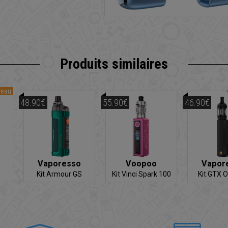
Produits similaires
veau
48.90€
55.90€
46.90€
Vaporesso
Voopoo
Vapor
Kit Armour GS
Kit Vinci Spark 100
Kit GTX 