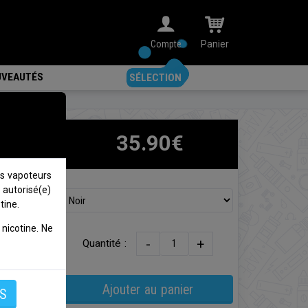
Compte
Panier
VEAUTÉS
SÉLECTION
35.90€
s vapoteurs
 autorisé(e)
 Bank
tine.
nicotine. Ne
ank se
-
+
Quantité :
xation
laissez
 d'une
Ajouter au panier
S