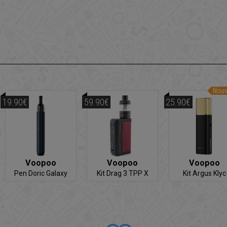
Nou
19.90€
59.90€
25.90€
Voopoo
Voopoo
Voopoo
Pen Doric Galaxy
Kit Drag 3 TPP X
Kit Argus Klyc
(sans powerbank)