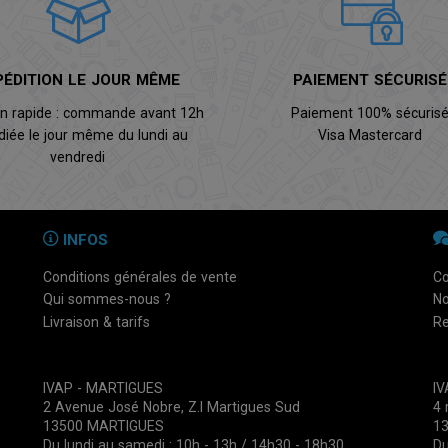
PÉDITION LE JOUR MÊME
PAIEMENT SÉCURISÉ
on rapide : commande avant 12h
Paiement 100% sécuris
diée le jour même du lundi au
Visa Mastercard
vendredi
INFOS
Conditions générales de vente
Co
Qui sommes-nous ?
No
Livraison & tarifs
Re
IVAP - MARTIGUES
I
2 Avenue José Nobre, Z.I Martigues Sud
4 
13500 MARTIGUES
1
Du lundi au samedi : 10h - 13h / 14h30 - 18h30
Du