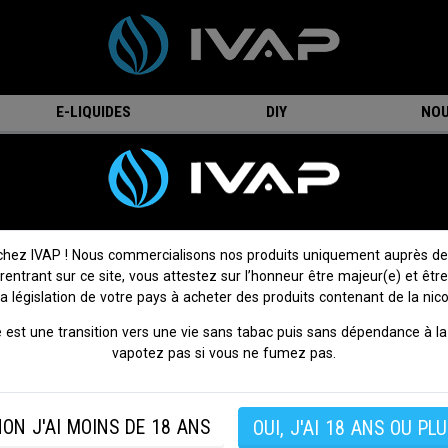
E-LIQUIDES
DIY
NOU
r Bank - Doric Galaxy - Voopoo
Power Bank - Doric Galaxy - Voopoo
On attend votre avis !
Donnez votre avis
chez IVAP ! Nous commercialisons nos produits uniquement auprès de
 rentrant sur ce site, vous attestez sur l’honneur être majeur(e) et être
Profitez d'une recharge pratique et efficace grâce au
Power
la législation de votre pays à acheter des produits contenant de la nico
Doric Galax
y.
 est une transition vers une vie sans tabac puis sans dépendance à la 
Conçu spécialement pour le Pen Doric Galaxy, ce power b
vapotez pas si vous ne fumez pas.
connecte facilement à votre appareil grâce à un système de fi
magnétique, offrant ainsi une utilisation simplifiée et rapide. Ne 
plus la batterie de votre Pen vous limiter et bénéficiez
ON J'AI MOINS DE 18 ANS
OUI, J'AI 18 ANS OU PLU
autonomie prolongée, où que vous soyez.