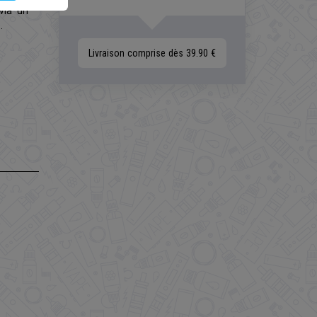
via un
.
Livraison comprise dès 39.90 €