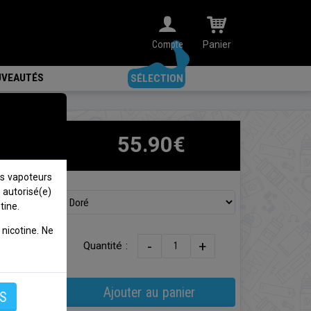
Compte
Panier
VEAUTÉS
SÉLECTION
55.90€
s vapoteurs
 autorisé(e)
onique
tine.
rchant
nicotine. Ne
-
+
Quantité :
ale de
Ajouter au panier
iquide
S
e 2,4"