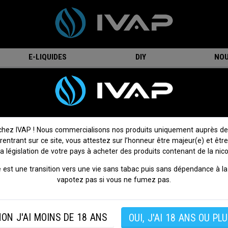
E-LIQUIDES
DIY
NOU
onfirmés - tirage aérien
Kit Pod Vinci E120 - Voopoo
Kit Pod Vinci E120 - Voopoo
On attend votre avis !
Donnez votre avis
chez IVAP ! Nous commercialisons nos produits uniquement auprès de
 rentrant sur ce site, vous attestez sur l’honneur être majeur(e) et être
Le kit Vinci E120 de Voopoo est une cigarette électr
la législation de votre pays à acheter des produits contenant de la nico
performante et innovante, idéale pour les vapoteurs reche
puissance et autonomie.
 est une transition vers une vie sans tabac puis sans dépendance à la 
vapotez pas si vous ne fumez pas.
Sa batterie intégrée de 4500mAh offre une puissance maxim
120W, garantissant une vape intense et prolongée.
Le pod Vinci PnP-X DTL de 5ml assure une grande capacité de l
ON J'AI MOINS DE 18 ANS
OUI, J'AI 18 ANS OU PLU
et un remplissage facile par le haut. Doté d’un écran TFT d