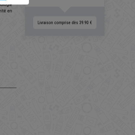
ologie
rité en
Livraison comprise dès 39.90 €