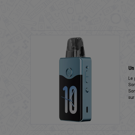
Un
Le 
Son
Son
sur