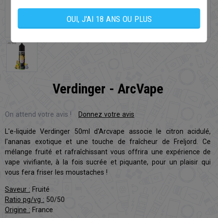
OUI, J'AI 18 ANS OU PLUS
Verdinger - ArcVape
On attend votre avis !
Donnez votre avis
L'e-liquide Verdinger 50ml d'Arcvape associe le citron acidulé,
l'ananas exotique et une touche de fraîcheur de Freljord. Ce
mélange fruité et rafraîchissant vous offrira une expérience de
vape vivifiante, à la fois sucrée et piquante, pour un plaisir qui
vous fera friser les moustaches !
Saveur :
Fruité
Ratio pg/vg :
50/50
Origine :
France