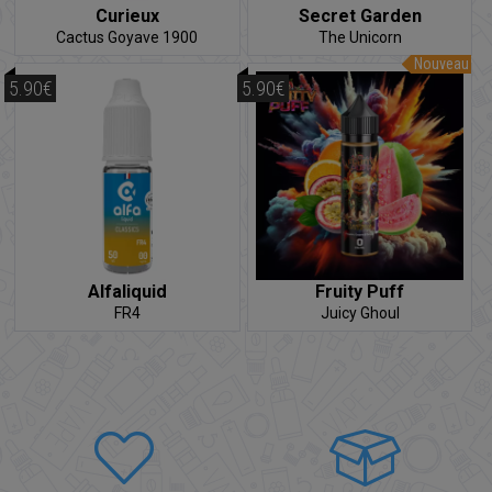
Curieux
Secret Garden
Cactus Goyave 1900
The Unicorn
Nouveau
5.90€
5.90€
Alfaliquid
Fruity Puff
FR4
Juicy Ghoul