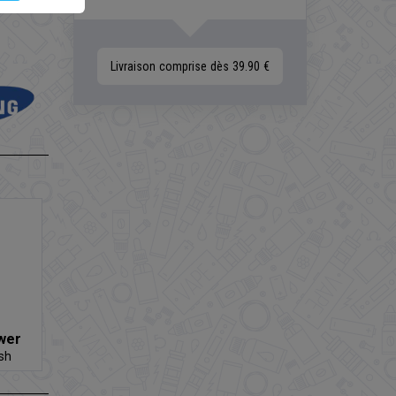
Livraison comprise dès 39.90 €
wer
sh