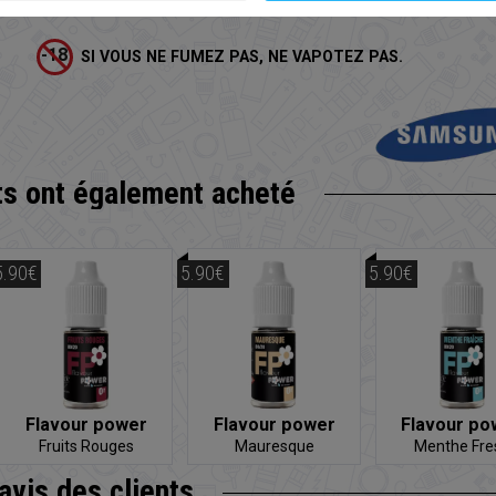
Non protégée
SI VOUS NE FUMEZ PAS, NE VAPOTEZ PAS.
ts
ont également acheté
5.90€
5.90€
5.90€
Flavour power
Flavour power
Flavour po
Fruits Rouges
Mauresque
Menthe Fre
'avis
des clients