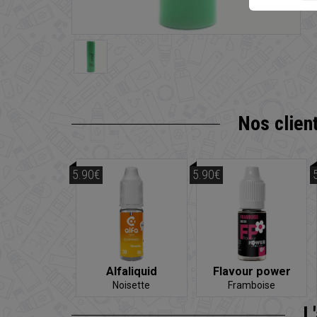
Nos clien
5.90€
5.90€
Alfaliquid
Flavour power
Noisette
Framboise
L