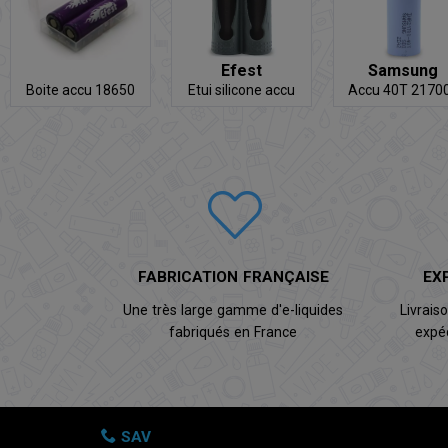
Efest
Samsung
Boite accu 18650
Etui silicone accu
Accu 40T 21700
(x2)
21700
30A
FABRICATION FRANÇAISE
EX
Une très large gamme d'e-liquides
Livrais
fabriqués en France
expé
SAV