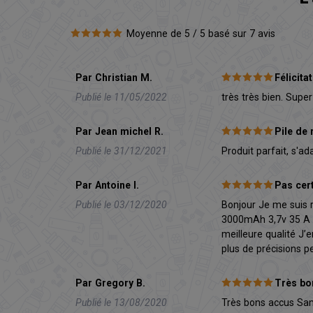
Moyenne de 5 / 5 basé sur 7 avis
Par Christian M.
Félicita
Publié le 11/05/2022
très très bien. Super
Par Jean michel R.
Pile de
Publié le 31/12/2021
Produit parfait, s'a
Par Antoine I.
Pas cer
Publié le 03/12/2020
Bonjour Je me suis 
3000mAh 3,7v 35 A de
meilleure qualité J’
plus de précisions pe
Par Gregory B.
Très bo
Publié le 13/08/2020
Très bons accus Sam