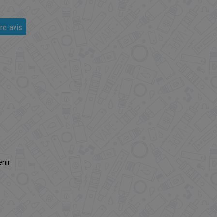
re avis
enir