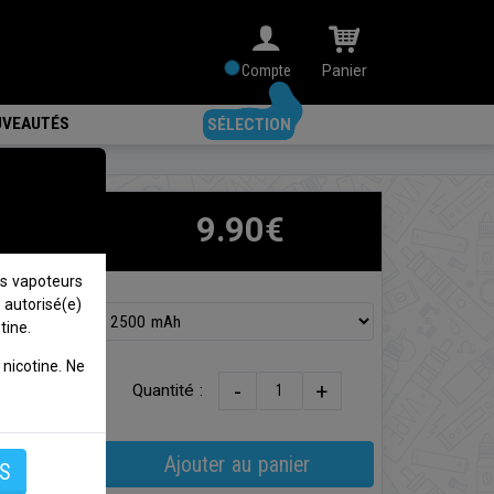
Compte
Panier
VEAUTÉS
SÉLECTION
9.90€
s vapoteurs
 autorisé(e)
ité de
tine.
nicotine. Ne
-
+
Quantité :
Ajouter au panier
S