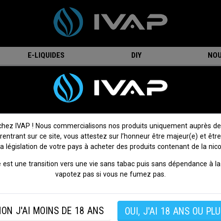
E-LIQUIDES
DIY
NOU
25R 18650 - 20A - Samsung
Accu 25R 18650 - 20A - Samsung
7 avis
Donnez votre avis
chez IVAP ! Nous commercialisons nos produits uniquement auprès de
 rentrant sur ce site, vous attestez sur l’honneur être majeur(e) et être
Accumulateur
Samsung INR18650 25R
d'une grande capac
la législation de votre pays à acheter des produits contenant de la nico
2500mAh.
 est une transition vers une vie sans tabac puis sans dépendance à la 
Format : 18650
vapotez pas si vous ne fumez pas.
Capacité : 2500mAh
Courant de décharge continu (CDR) : 20A
Tension maximale : 4.20V
ON J'AI MOINS DE 18 ANS
OUI, J'AI 18 ANS OU PLU
Tension minimale : 2.50V