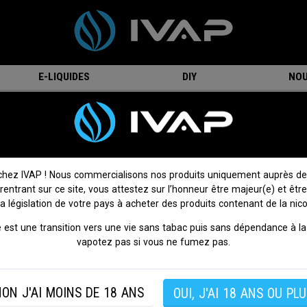
E-LIQUIDES
DIY
NOU
40T 21700 - 30A - Samsung
Accu 40T 21700 - 30A - Samsung
2 avis
Donnez votre avis
chez IVAP ! Nous commercialisons nos produits uniquement auprès de
 rentrant sur ce site, vous attestez sur l’honneur être majeur(e) et être
Accu
40T 21700
par Samsung.
la législation de votre pays à acheter des produits contenant de la nico
L’accu
Samsung 40T
dispose d’une confortable autono
 est une transition vers une vie sans tabac puis sans dépendance à la 
4000mAh et d’une capacité de décharge maximale annoncée à 
vapotez pas si vous ne fumez pas.
L’accu 21700 Samsung 40T est de type INR avec un pôle positif p
sera donc compatible avec la majorité des mods du marché.
ON J'AI MOINS DE 18 ANS
OUI, J'AI 18 ANS OU PLU
SI VOUS NE FUMEZ PAS, NE VAPOTEZ PAS.