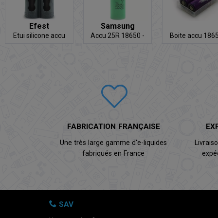
Efest
Samsung
Etui silicone accu
Accu 25R 18650 -
Boite accu 186
21700
20A
(x2)
FABRICATION FRANÇAISE
EX
Une très large gamme d'e-liquides
Livrais
fabriqués en France
expé
SAV