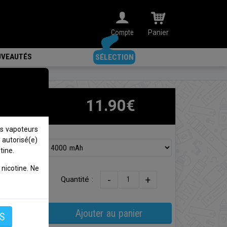
Compte
Panier
VEAUTÉS
SÉLECTION
11.90€
s vapoteurs
 autorisé(e)
tine.
mie de
nicotine. Ne
30A.
-
+
Quantité :
lat, il
Ajouter au panier
S