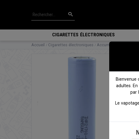
CIGARETTES ÉLECTRONIQUES
Accueil
Cigarettes électroniques
Accumulateurs
Accu 
Bienvenue 
adultes. En
par 
Le vapotage
N