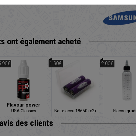
ts
ont également acheté
5.90€
1.90€
2.00€
Flavour power
USA Classics
Boite accu 18650 (x2)
Flacon gra
'avis
des clients