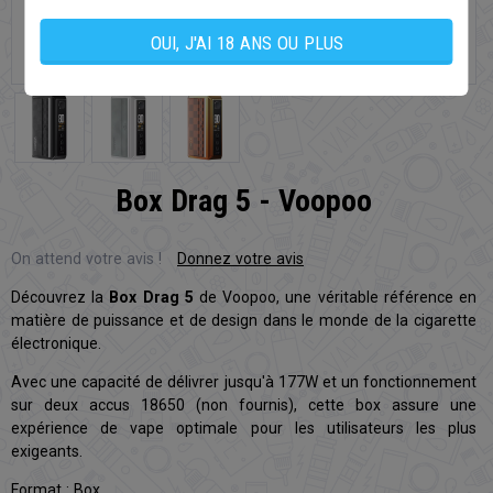
OUI, J'AI 18 ANS OU PLUS
Box Drag 5 - Voopoo
On attend votre avis !
Donnez votre avis
Découvrez la
Box Drag 5
de Voopoo, une véritable référence en
matière de puissance et de design dans le monde de la cigarette
électronique.
Avec une capacité de délivrer jusqu'à 177W et un fonctionnement
sur deux accus 18650 (non fournis), cette box assure une
expérience de vape optimale pour les utilisateurs les plus
exigeants.
Format :
Box